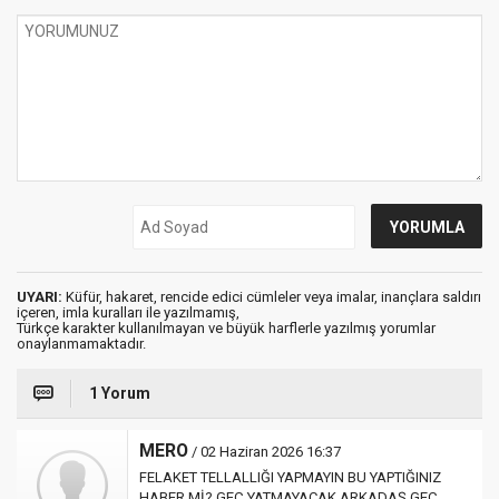
UYARI:
Küfür, hakaret, rencide edici cümleler veya imalar, inançlara saldırı
içeren, imla kuralları ile yazılmamış,
Türkçe karakter kullanılmayan ve büyük harflerle yazılmış yorumlar
onaylanmamaktadır.
1 Yorum
MERO
/ 02 Haziran 2026 16:37
FELAKET TELLALLIĞI YAPMAYIN BU YAPTIĞINIZ
HABER Mİ? GEÇ YATMAYACAK ARKADAŞ GEÇ