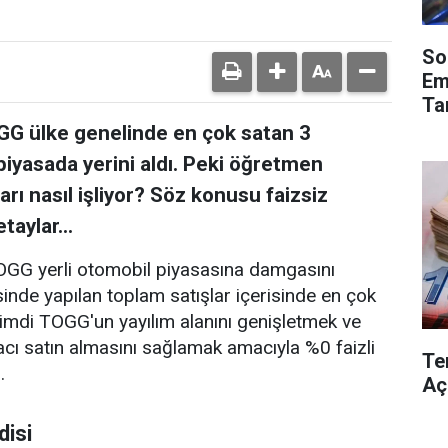
So
Em
Ta
GG ülke genelinde en çok satan 3
piyasada yerini aldı. Peki öğretmen
 nasıl işliyor? Söz konusu faizsiz
taylar...
TOGG yerli otomobil piyasasına damgasını
inde yapılan toplam satışlar içerisinde en çok
Şimdi TOGG'un yayılım alanını genişletmek ve
cı satın almasını sağlamak amacıyla %0 faizli
Te
.
Aç
disi