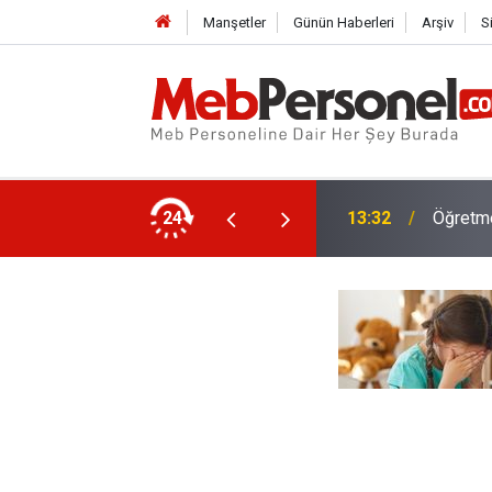
Manşetler
Günün Haberleri
Arşiv
S
Ek Ödeme Yapılacak!
24
13:32
Öğretme