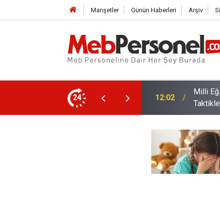
Manşetler
Günün Haberleri
Arşiv
S
den Üniversite Tercihi Yapacak Öğrencilere
24
11:32
İl Dışı 