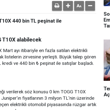
So
Em
T10X 440 bin TL peşinat ile
Ta
G T10X alabilecek
art ayı itibariyle en fazla satılan elektrikli
k listelerin zirvesine yerleşti. Büyük talep gören
redi ve 440 bin ₺ peşinat ile satışlar başladı.
Te
steği verilerek söz konusu 0 km TOGG T10X
Aç
uniper’ın fiyatlarının 3 milyon TL'nin üzerinde
geçen elektrikli otomobil piyasasında rüzgar artık