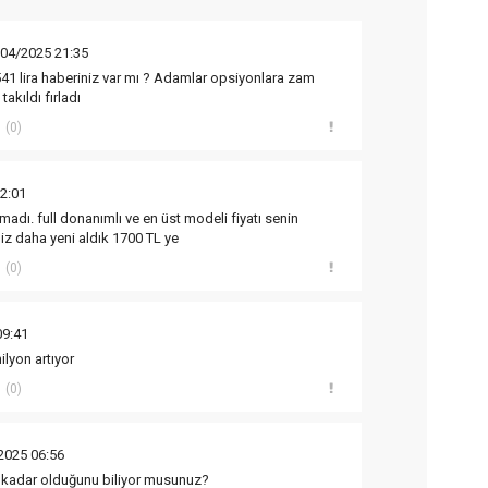
/04/2025 21:35
2541 lira haberiniz var mı ? Adamlar opsiyonlara zam
akıldı fırladı
(0)
2:01
dı. full donanımlı ve en üst modeli fiyatı senin
iz daha yeni aldık 1700 TL ye
(0)
09:41
ilyon artıyor
(0)
2025 06:56
 kadar olduğunu biliyor musunuz?