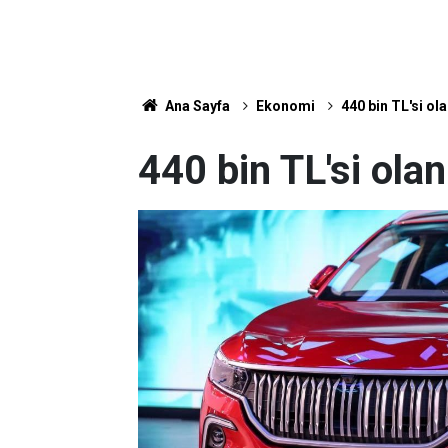
Ana Sayfa
Ekonomi
440 bin TL'si ol
440 bin TL'si ola