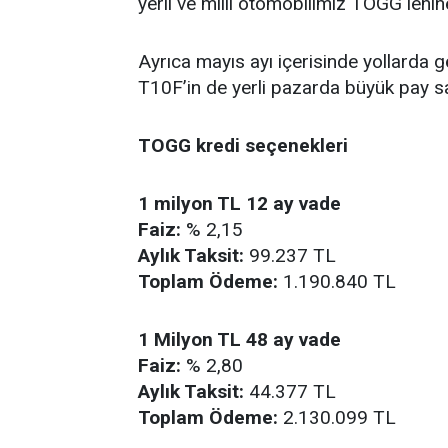
yerli ve milli otomobilimiz TOGG lehi
Ayrıca mayıs ayı içerisinde yollard
T10F’in de yerli pazarda büyük pay sa
TOGG kredi seçenekleri
1 milyon TL 12 ay vade
Faiz:
% 2,15
Aylık Taksit:
99.237 TL
Toplam Ödeme:
1.190.840 TL
1 Milyon TL 48 ay vade
Faiz:
% 2,80
Aylık Taksit:
44.377 TL
Toplam Ödeme:
2.130.099 TL