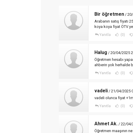
Bir öğretmen
/ 20
Arabanın satış fiyatı 
koya koya fiyat ÖTV ye t
Yanıtla
(0)
Halug
/ 20/04/2025 2
Öğretmen hesabı yapama
ahberin yok herhalde b
Yanıtla
(0)
vadeli
/ 21/04/2025 
vadeli olunca fiyat +1m
Yanıtla
(0)
Ahmet Ak.
/ 22/04/
Öğretmen maaşının ne