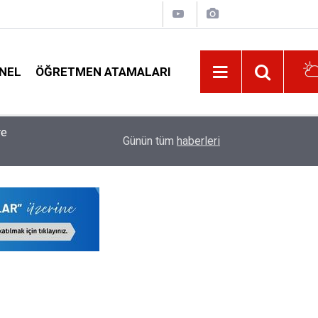
NEL
ÖĞRETMEN ATAMALARI
11:01
Öğretmenlerin Maaş Promosyonunda İhale Tarihi 
Günün tüm
haberleri