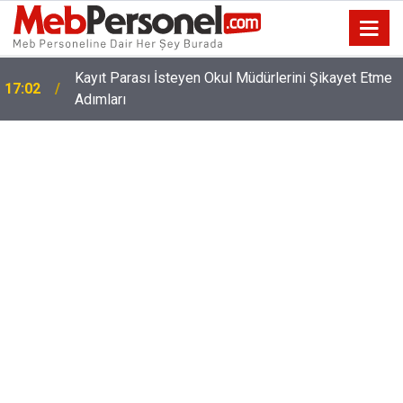
Özür Grubu İl Emri Tayini Bekleyen Öğretmenlere
16:32
Kötü Haber