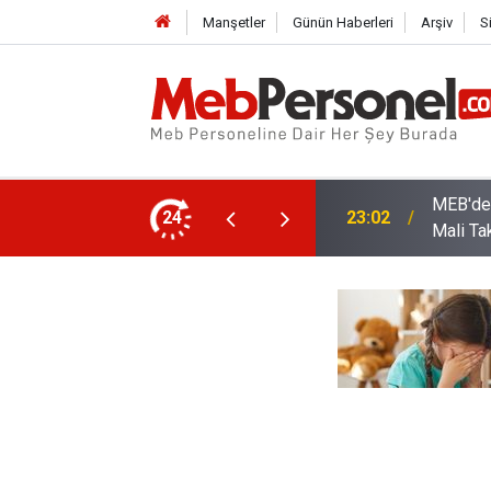
Manşetler
Günün Haberleri
Arşiv
S
arı: Kadro Taleplerine Yanıt ve 2026-2027
24
22:32
Öğretme