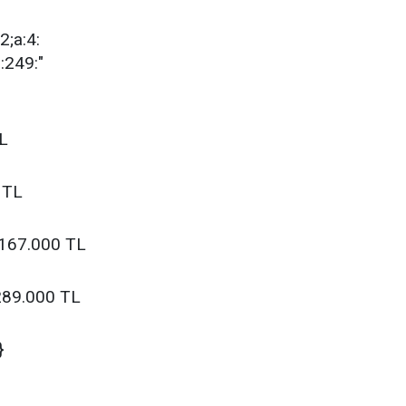
:2;a:4:
s:249:"
L
 TL
.167.000 TL
.289.000 TL
}