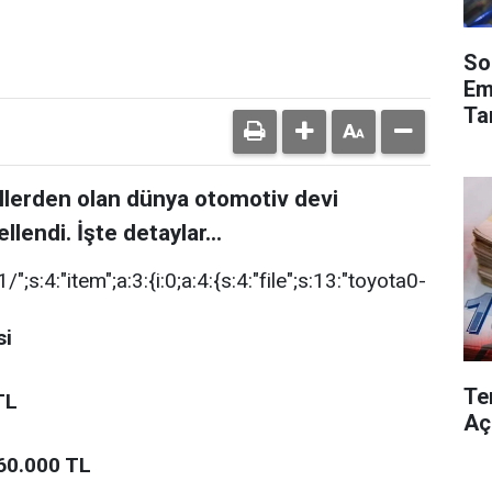
So
Em
Ta
lerden olan dünya otomotiv devi
llendi. İşte detaylar...
";s:4:"item";a:3:{i:0;a:4:{s:4:"file";s:13:"toyota0-
si
Te
TL
Aç
60.000 TL