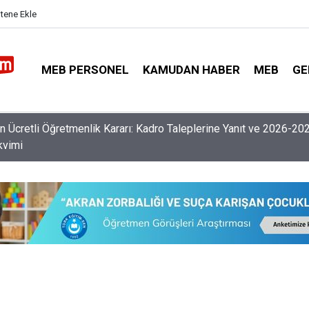
itene Ekle
MEB PERSONEL
KAMUDAN HABER
MEB
GE
nlerin Özür Grubu İller Arası Muhtemel İl Emri Atama Tarihleri