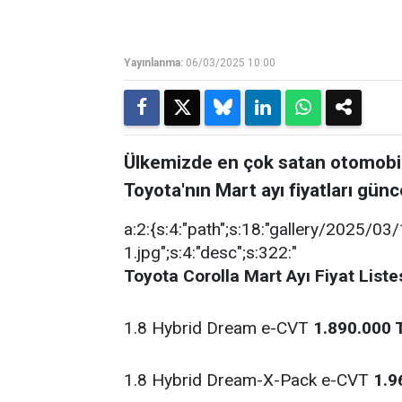
Yayınlanma:
06/03/2025 10:00
Ülkemizde en çok satan otomobil
Toyota'nın Mart ayı fiyatları günce
a:2:{s:4:"path";s:18:"gallery/2025/03/1/
1.jpg";s:4:"desc";s:322:"
Toyota Corolla Mart Ayı Fiyat Liste
1.8 Hybrid Dream e-CVT
1.890.000 
1.8 Hybrid Dream-X-Pack e-CVT
1.9