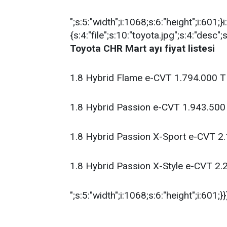
";s:5:"width";i:1068;s:6:"height";i:601;}i
{s:4:"file";s:10:"toyota.jpg";s:4:"desc";
Toyota CHR Mart ayı fiyat listesi
1.8 Hybrid Flame e-CVT 1.794.000 T
1.8 Hybrid Passion e-CVT 1.943.500
1.8 Hybrid Passion X-Sport e-CVT 2
1.8 Hybrid Passion X-Style e-CVT 2
";s:5:"width";i:1068;s:6:"height";i:601;}}