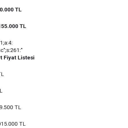
0.000 TL
155.000 TL
:1;a:4:
sc";s:261:"
 Fiyat Listesi
TL
L
39.500 TL
015.000 TL