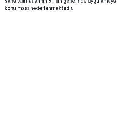
saha talimatlarının 81 ilin genelinde uygulamaya
konulması hedeflenmektedir.