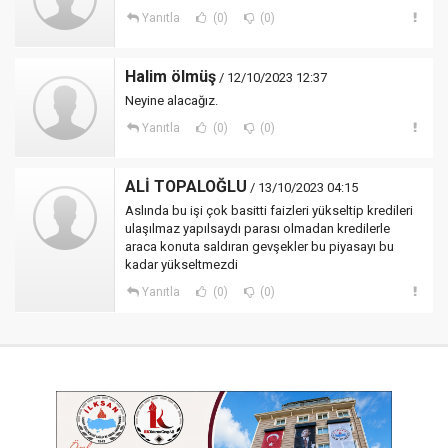
Yanıtla
(0)
(0)
Halim ölmüş
/ 12/10/2023 12:37
Neyine alacağız.
Yanıtla
(0)
(0)
ALİ TOPALOĞLU
/ 13/10/2023 04:15
Aslında bu işi çok basitti faizleri yükseltip kredileri
ulaşılmaz yapılsaydı parası olmadan kredilerle
araca konuta saldıran gevşekler bu piyasayı bu
kadar yükseltmezdi
Yanıtla
(0)
(0)