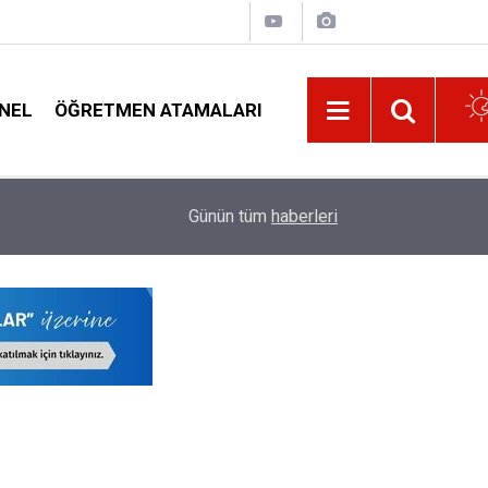
NEL
ÖĞRETMEN ATAMALARI
liyor?
09:32
Yeni Okula Başlayan Öğrencilerin Sınıfları Bu Y
Günün tüm
haberleri