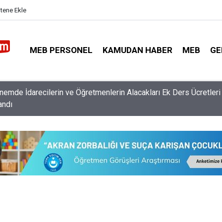
itene Ekle
MEB PERSONEL
KAMUDAN HABER
MEB
GE
usuf Tekin Açıkladı: Müfredat Neden Değişti, Öğrencileri Ne Bek