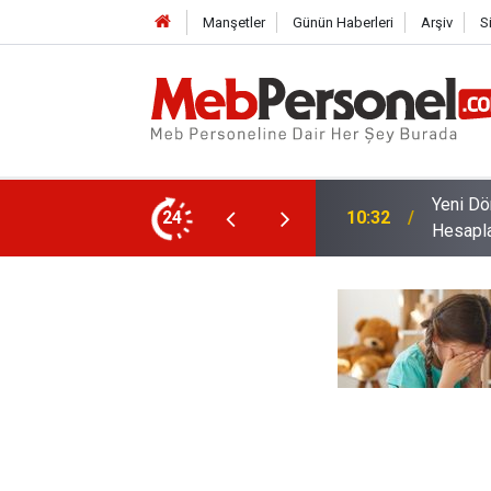
Manşetler
Günün Haberleri
Arşiv
S
retmenlerin Alacakları Ek Ders Ücretleri
24
10:02
Bakan Y