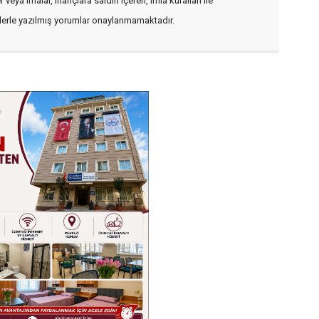
veya imalar, inançlara saldırı içeren, imla kuralları ile
flerle yazılmış yorumlar onaylanmamaktadır.