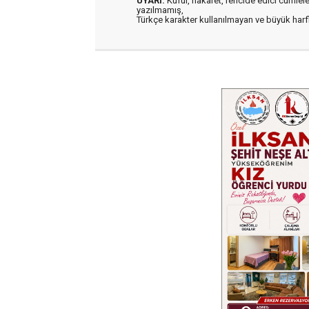
UYARI:
Küfür, hakaret, rencide edici cümleler 
yazılmamış,
Türkçe karakter kullanılmayan ve büyük har