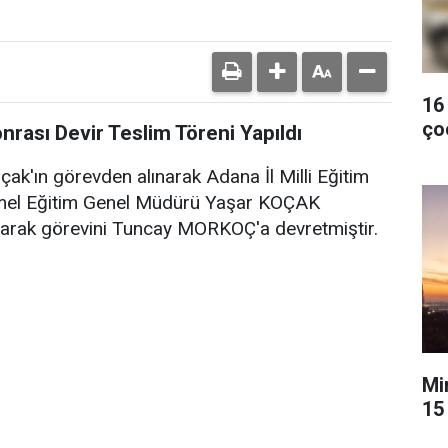
16
ço
rası Devir Teslim Töreni Yapıldı
k'ın görevden alınarak Adana İl Milli Eğitim
mel Eğitim Genel Müdürü Yaşar KOÇAK
larak görevini Tuncay MORKOÇ'a devretmiştir.
Mi
15