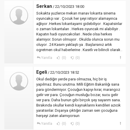
Serkan
/ 22/10/2023 18:00
Sokakta yuzlerce mekan manav lokanta sinema
oyuncakçı var . Çocuk her şeyi istiyor alamayınca
ağlıyor .Herkes lokantayami gidebiliyor . Kapatsinlar
o zaman lokantaları . Herkes oyuncak mi alabiliyir .
Kapatın hadi oyuncakcilari . Nede olsa herkes
alamiyor. Sorun olmuyor . Okulda olunca sorun mu
oluyor . 24 Kasım yaklaştı ya . Başlarsınız artık
ogretmen okul haberlerine . Kasıtlı ve bilincli olarak .
Yanıtla
(0)
(0)
Egeli
/ 22/10/2023 18:52
Okul dediğin yerde para olmazsa, hiç bir iş
yapılmaz. Bunu unutma. Milli Eğitim Bakanlığı sana
para göndermiyor. Çocuğun kapıyı kırar, marangoz
gelir ver para. Çocuğun musluğu bozar, sucu gelir
ver para. Daha bunun gibi birçok şey sayarım sana.
Bırakında okullar kendi kaynaklarını kendileri azıcık
yaratsınlar. Dışarıya çıktığın zaman sen çocuğuna
herşeyi zaten alamıyorsun
Yanıtla
(0)
(0)