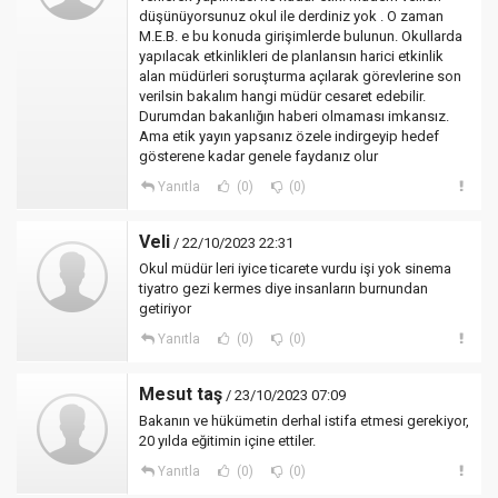
düşünüyorsunuz okul ile derdiniz yok . O zaman
M.E.B. e bu konuda girişimlerde bulunun. Okullarda
yapılacak etkinlikleri de planlansın harici etkinlik
alan müdürleri soruşturma açılarak görevlerine son
verilsin bakalım hangi müdür cesaret edebilir.
Durumdan bakanlığın haberi olmaması imkansız.
Ama etik yayın yapsanız özele indirgeyip hedef
gösterene kadar genele faydanız olur
Yanıtla
(0)
(0)
Veli
/ 22/10/2023 22:31
Okul müdür leri iyice ticarete vurdu işi yok sinema
tiyatro gezi kermes diye insanların burnundan
getiriyor
Yanıtla
(0)
(0)
Mesut taş
/ 23/10/2023 07:09
Bakanın ve hükümetin derhal istifa etmesi gerekiyor,
20 yılda eğitimin içine ettiler.
Yanıtla
(0)
(0)