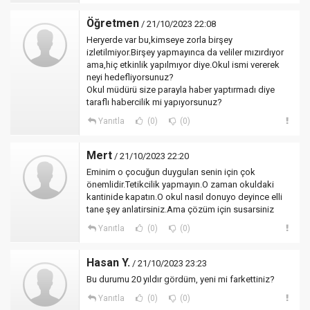
Öğretmen
/ 21/10/2023 22:08
Heryerde var bu,kimseye zorla birşey
izletilmiyor.Birşey yapmayınca da veliler mızırdıyor
ama,hiç etkinlik yapılmıyor diye.Okul ismi vererek
neyi hedefliyorsunuz?
Okul müdürü size parayla haber yaptırmadı diye
taraflı habercilik mi yapıyorsunuz?
Yanıtla
(0)
(0)
Mert
/ 21/10/2023 22:20
Eminim o çocuğun duyguları senin için çok
önemlidir.Tetikcilik yapmayın.O zaman okuldaki
kantinide kapatın.O okul nasıl donuyo deyince elli
tane şey anlatirsiniz.Ama çözüm için susarsiniz
Yanıtla
(0)
(0)
Hasan Y.
/ 21/10/2023 23:23
Bu durumu 20 yıldır gördüm, yeni mi farkettiniz?
Yanıtla
(0)
(0)