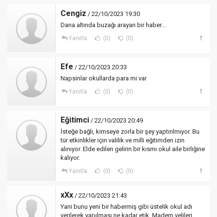
Cengiz
/ 22/10/2023 19:30
Dana altında buzağı arayan bir haber...
Yanıtla
(0)
(0)
Efe
/ 22/10/2023 20:33
Napsinlar okullarda para mı var
Yanıtla
(0)
(0)
Eğitimci
/ 22/10/2023 20:49
İsteğe bağlı, kimseye zorla bir şey yaptırılmıyor. Bu
tür etkinlikler için valilik ve milli eğitimden izin
alınıyor. Elde edilen gelirin bir kısmı okul aile birliğine
kalıyor.
Yanıtla
(0)
(0)
xXx
/ 22/10/2023 21:43
Yani bunu yeni bir habermiş gibi üstelik okul adı
verilerek yapılması ne kadar etik. Madem velileri