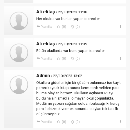
Ali elitaş
/ 22/10/2023 11:38
Her okulda var bunları yapan idareciler
Yanıtla
(0)
(0)
Ali elitaş
/ 22/10/2023 11:39
Bütün okullarda var bunu yapan idareciler
Yanıtla
(0)
(0)
Admin
/ 22/10/2023 13:02
Okullara giderleri için bir çözüm bulunmaz ise kayıt
parası kaynak kitap parası kermes vb veliden para
bulma olayları bitmez. Okulların açılması iki ayı
buldu hala hizmetlisi olmayan okul çoğunlukta.
Müdür ne yapsın sağdan soldan bulacağı iki kuruş
para ile hizmet vermek sorunda olayları tek taraflı
düşünmeyiniz
Yanıtla
(0)
(0)