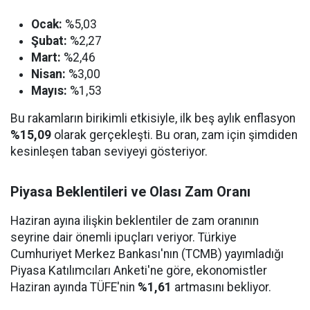
Ocak:
%5,03
Şubat:
%2,27
Mart:
%2,46
Nisan:
%3,00
Mayıs:
%1,53
Bu rakamların birikimli etkisiyle, ilk beş aylık enflasyon
%15,09
olarak gerçekleşti. Bu oran, zam için şimdiden
kesinleşen taban seviyeyi gösteriyor.
Piyasa Beklentileri ve Olası Zam Oranı
Haziran ayına ilişkin beklentiler de zam oranının
seyrine dair önemli ipuçları veriyor. Türkiye
Cumhuriyet Merkez Bankası'nın (TCMB) yayımladığı
Piyasa Katılımcıları Anketi'ne göre, ekonomistler
Haziran ayında TÜFE'nin
%1,61
artmasını bekliyor.