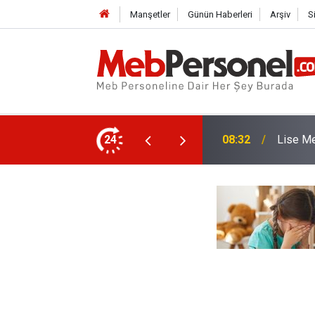
Manşetler
Günün Haberleri
Arşiv
S
Alımı İçin Başvurular Bugün Başlıyor
24
08:01
MEB Takv