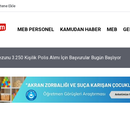
itene Ekle
MEB PERSONEL
KAMUDAN HABER
MEB
GE
imi Netleşti: 9 Günlük Tatiller ve Yarıyıl Tarihleri Belli Oldu