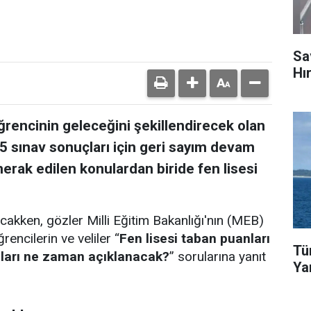
Sa
Hı
ğrencinin geleceğini şekillendirecek olan
5 sınav sonuçları için geri sayım devam
erak edilen konulardan biride fen lisesi
akken, gözler Milli Eğitim Bakanlığı'nın (MEB)
encilerin ve veliler “
Fen lisesi taban puanları
Tü
nları ne zaman açıklanacak?
” sorularına yanıt
Ya