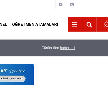
NEL
ÖĞRETMEN ATAMALARI
01:07
EGM Duyurdu 3250 Adet Polis Alımı Yapılacak
Günün tüm
haberleri