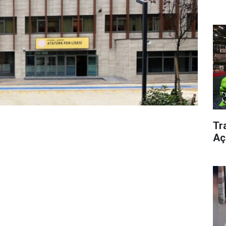
Tra
Aç