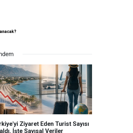
lanacak?
ndem
rkiye'yi Ziyaret Eden Turist Sayısı
ldı, İşte Sayısal Veriler