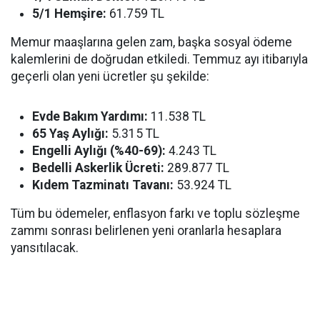
5/1 Hemşire:
61.759 TL
Memur maaşlarına gelen zam, başka sosyal ödeme
kalemlerini de doğrudan etkiledi. Temmuz ayı itibarıyla
geçerli olan yeni ücretler şu şekilde:
Evde Bakım Yardımı:
11.538 TL
65 Yaş Aylığı:
5.315 TL
Engelli Aylığı (%40-69):
4.243 TL
Bedelli Askerlik Ücreti:
289.877 TL
Kıdem Tazminatı Tavanı:
53.924 TL
Tüm bu ödemeler, enflasyon farkı ve toplu sözleşme
zammı sonrası belirlenen yeni oranlarla hesaplara
yansıtılacak.