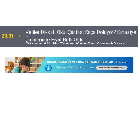
e
Öğrenci Affı Ne Zaman Yürürlüğe Girecek? İşte
19:29
Belirlenen Tarihler