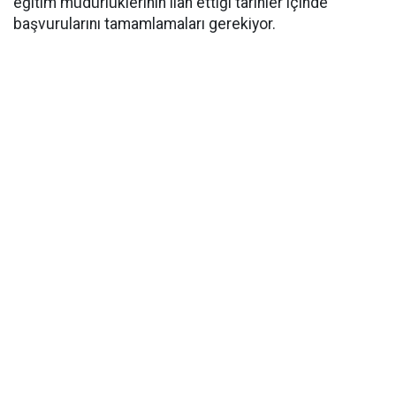
eğitim müdürlüklerinin ilan ettiği tarihler içinde
başvurularını tamamlamaları gerekiyor.