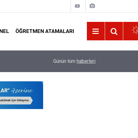
NEL
ÖĞRETMEN ATAMALARI
Norm Kadro Fazlası Öğretmen Eş Durumu Gözet
12:01
Günün tüm
haberleri
Atanamayacak!