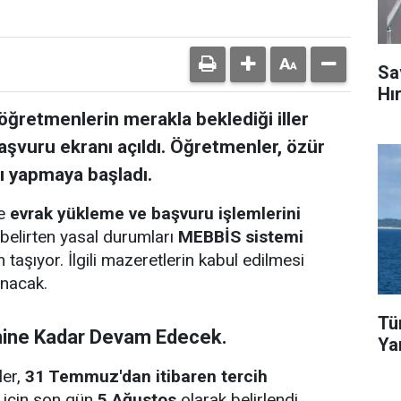
Sa
Hı
 öğretmenlerin merakla beklediği iller
başvuru ekranı açıldı. Öğretmenler, özür
nı yapmaya başladı.
le
evrak yükleme ve başvuru işlemlerini
 belirten yasal durumları
MEBBİS sistemi
aşıyor. İlgili mazeretlerin kabul edilmesi
ınacak.
Tü
hine Kadar Devam Edecek.
Ya
ler,
31 Temmuz'dan itibaren tercih
 için son gün
5 Ağustos
olarak belirlendi.