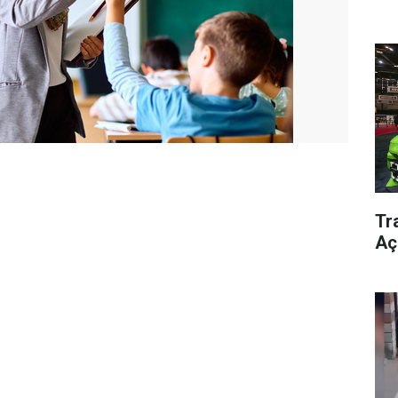
Tra
Aç