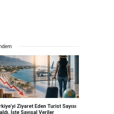
ndem
rkiye'yi Ziyaret Eden Turist Sayısı
ldı, İşte Sayısal Veriler