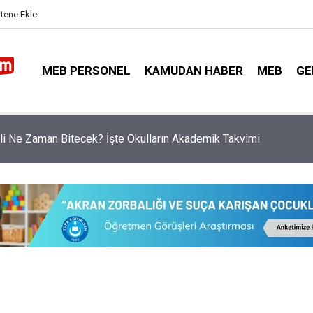
itene Ekle
MEB PERSONEL
KAMUDAN HABER
MEB
GE
da CİMER Kıskacı: Öğretmenler Müdahale Edemez Hale Geldi