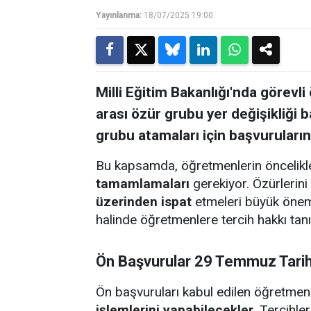
Yayınlanma:
18/07/2025 19:00
Milli Eğitim Bakanlığı'nda görevli
arası özür grubu yer değişikliği 
grubu atamaları için başvuruları
Bu kapsamda, öğretmenlerin öncelik
tamamlamaları
gerekiyor. Özürlerini
üzerinden ispat
etmeleri büyük önem t
halinde öğretmenlere tercih hakkı tan
Ön Başvurular 29 Temmuz Tari
Ön başvuruları kabul edilen öğretmen
işlemlerini yapabilecekler.
Tercihler