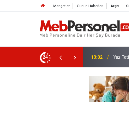
Manşetler
Günün Haberleri
Arşiv
S
te Okulların Akademik Takvimi
24
12:32
Okullar