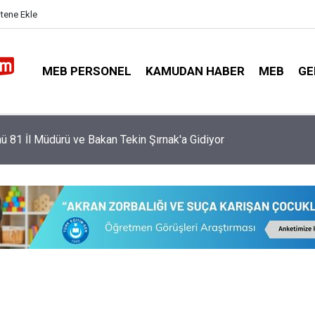
itene Ekle
MEB PERSONEL
KAMUDAN HABER
MEB
GE
ubu Atamalarında Öğretmenlere İkinci Alternatif