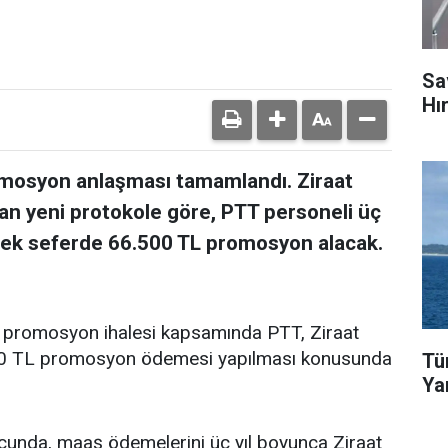
Sa
Hı
romosyon anlaşması tamamlandı. Ziraat
an yeni protokole göre, PTT personeli üç
 tek seferde 66.500 TL promosyon alacak.
 promosyon ihalesi kapsamında PTT, Ziraat
.500 TL promosyon ödemesi yapılması konusunda
Tü
Ya
unda, maaş ödemelerini üç yıl boyunca Ziraat