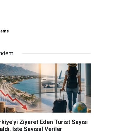
Ödeme
ndem
rkiye'yi Ziyaret Eden Turist Sayısı
ldı, İşte Sayısal Veriler