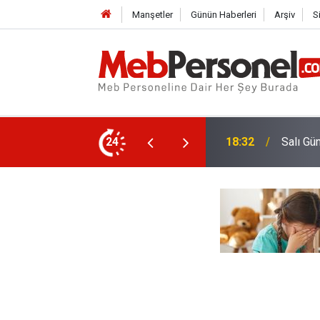
Manşetler
Günün Haberleri
Arşiv
S
Tekin Şırnak'a Gidiyor
24
17:32
Özür Gr