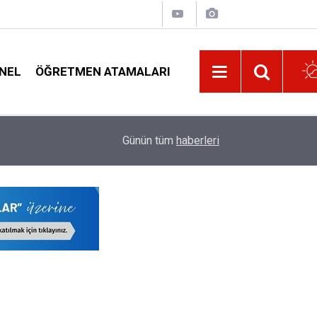
NEL
ÖĞRETMEN ATAMALARI
17:02
Okulların İlk Haftası O Öğretmenlere Kutlama Gö
Günün tüm
haberleri