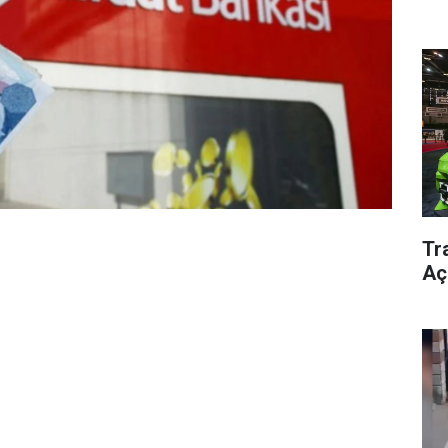
Tra
Aç