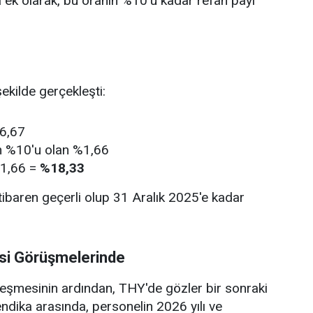
na ek olarak, bu oranın %10'u kadar refah payı
kilde gerçekleşti:
6,67
 %10'u olan %1,66
1,66 =
%18,33
ibaren geçerli olup 31 Aralık 2025'e kadar
si Görüşmelerinde
netleşmesinin ardından, THY'de gözler bir sonraki
ndika arasında, personelin 2026 yılı ve