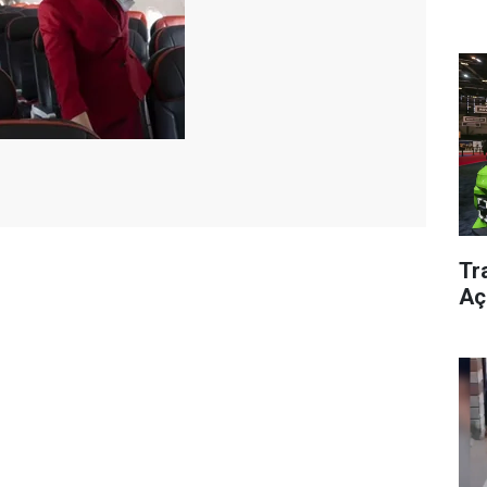
Tra
Aç