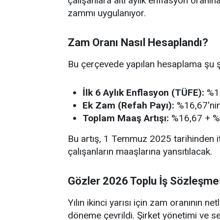
çalışanlara altı aylık enflasyon oranı
zammı uygulanıyor.
Zam Oranı Nasıl Hesaplandı?
Bu çerçevede yapılan hesaplama şu şe
İlk 6 Aylık Enflasyon (TÜFE):
%1
Ek Zam (Refah Payı):
%16,67'nin
Toplam Maaş Artışı:
%16,67 + %
Bu artış, 1 Temmuz 2025 tarihinden it
çalışanların maaşlarına yansıtılacak.
Gözler 2026 Toplu İş Sözleşme
Yılın ikinci yarısı için zam oranının 
döneme çevrildi. Şirket yönetimi ve se