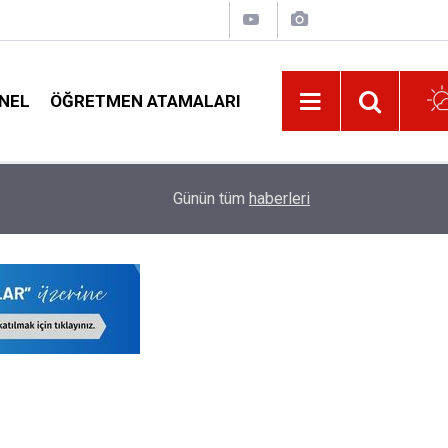
NEL
ÖĞRETMEN ATAMALARI
00:02
Özür Grubu Ataması Çıkan Öğretmenlere Evrak 
Günün tüm
haberleri