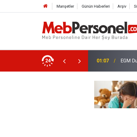
Manşetler
Günün Haberleri
Arşiv
S
iller ve Yarıyıl Tarihleri Belli Oldu
24
01:07
EGM Duy