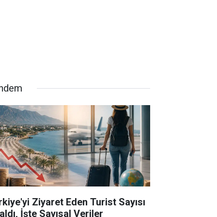
ndem
rkiye'yi Ziyaret Eden Turist Sayısı
ldı, İşte Sayısal Veriler