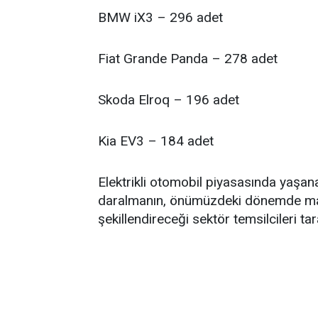
​BMW iX3 – 296 adet
​Fiat Grande Panda – 278 adet
​Skoda Elroq – 196 adet
​Kia EV3 – 184 adet
​Elektrikli otomobil piyasasında yaşa
daralmanın, önümüzdeki dönemde marka s
şekillendireceği sektör temsilcileri ta