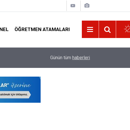
NEL
ÖĞRETMEN ATAMALARI
01:07
EGM Duyurdu 3250 Adet Polis Alımı Yapılacak
Günün tüm
haberleri