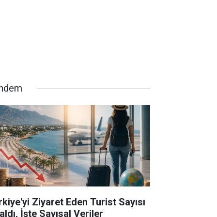
ndem
rkiye'yi Ziyaret Eden Turist Sayısı
ldı, İşte Sayısal Veriler