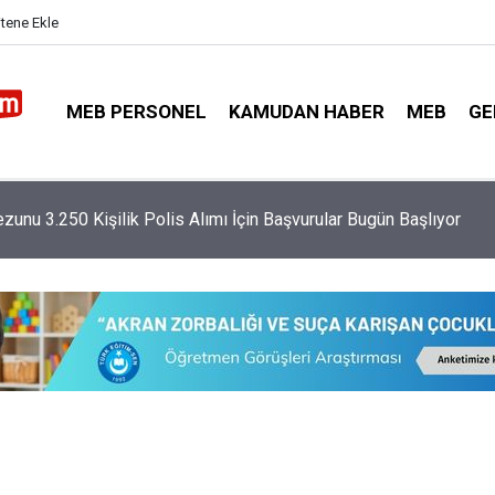
itene Ekle
MEB PERSONEL
KAMUDAN HABER
MEB
GE
imi Netleşti: 9 Günlük Tatiller ve Yarıyıl Tarihleri Belli Oldu