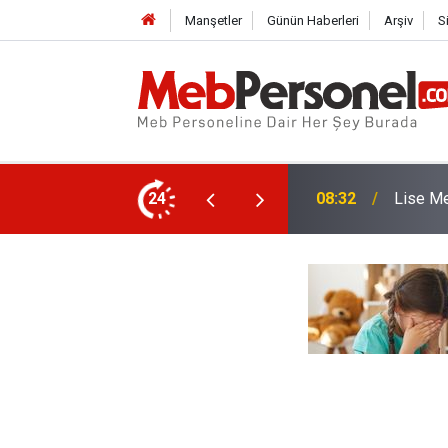
Manşetler
Günün Haberleri
Arşiv
S
Alımı İçin Başvurular Bugün Başlıyor
24
08:01
MEB Takv