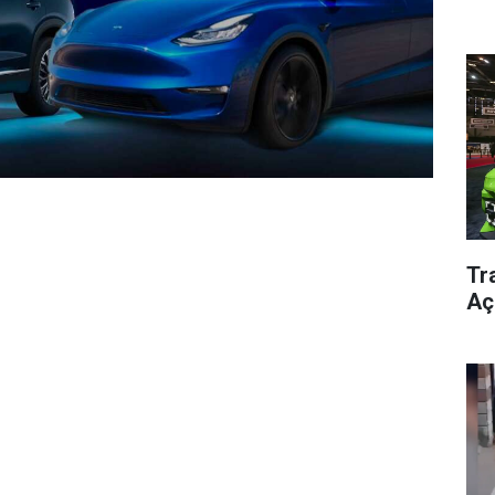
Tra
Aç