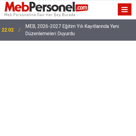
Öğretmenler İl Emri Bekliyor, İl Emri Ataması
21:32
Yapılacak Mı?