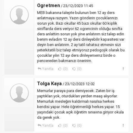
Ogretmen
/ 23/12/2023 11:45
MEB bakanına talepte bulunun ben 12 ay ders
anlatmaya razıyım. Yazın gönderin çocuklarınızı
sorun yok. Bazı okullar 45 bazı okullar 60 kişilik
siniflarda ders veriyor 62 ogrencinin olduğu sınıfta
ders anlattim sorun yok yine anlatırım siz talep edin
benim evladım 12 ay ders dinleyebilir kapasitesi var
deyin ben anlatırım. 2 ay tatil rahatsız etmesin sizi
yeterkitatili biz talep etmiyoruz pedogojik olarak bu
çocuklar yılın 12 ayı ders dinleyememz birde o
pencereden bakmanızı öneririm.
Yanıtla
(0)
(0)
Tolga Kaya
/ 23/12/2023 12:02
Memurlar paraya para demiyecek. Zaten bir iş
yaptıkları yok, oturdukları yerden maaş alıyorlar.
Memurluk mesleğini kaldırmalı nasılsa herkes
kendisi yapar. Hele öğretmenliği herkes yapar. 15
yaşındaki çocuk açık öğretim sınavına giriyor okula
da gerek yok.
Yanıtla
(0)
(0)