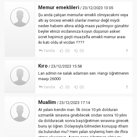
Memur emeklileri
/ 23/12/2023 13:05
Şu anda çalışan memurlar emekli olmiyacakmi veya
altı ay öncesi emekli olanlar memur değil miydi
neden haberin altına aldığı.maas yazılmıyor günahtır
beyler elinizi vicdanınıza koyun düşünün askeri
ücret hepimizi geçti muazafla emekli memur arası
iki katı oldu el vicdan ????
Yanıtla
(0)
(0)
Kıro
/ 23/12/2023 15:58
Lan admin ne salak adamsın sen. Hangi öğretmenin
maaşı 26000
Yanıtla
(0)
(0)
Muallim
/ 23/12/2023 17:14
At yalanı kendin inan. İlk önce 10 yılı dolduran
uzmanlık sınavına girebilecek ondan sonra 10 yılını
da dolduracak sonra başöğretmen sınavına girecek
bunu iyi öğren. Dolayısıyla bilmeden konuşup itham
da bulundun mu? Hem yalan söylemiş hem de iftira