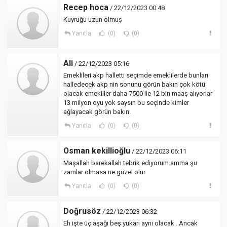
Recep hoca
/ 22/12/2023 00:48
Kuyruğu uzun olmuş
Yanıtla
(0)
(0)
Ali
/ 22/12/2023 05:16
Emeklileri akp halletti seçimde emeklilerde bunları
halledecek akp nin sonunu görün bakın çok kötü
olacak emekliler daha 7500 ile 12 bin maaş alıyorlar
13 milyon oyu yok saysın bu seçinde kimler
ağlayacak görün bakın.
Yanıtla
(0)
(0)
Osman kekillioğlu
/ 22/12/2023 06:11
Maşallah barekallah tebrik ediyorum.amma şu
zamlar olmasa ne güzel olur
Yanıtla
(0)
(0)
Doğrusöz
/ 22/12/2023 06:32
Eh işte üç aşağı beş yukarı aynı olacak . Ancak