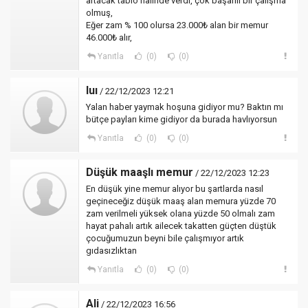
artacak tablo halinde verdi, çok başarılı bir çalışma
olmuş,
Eğer zam % 100 olursa 23.000₺ alan bir memur
46.000₺ alır,
Yanıtla
(0)
(0)
Iuı
/ 22/12/2023 12:21
Yalan haber yaymak hoşuna gidiyor mu? Baktın mı
bütçe payları kime gidiyor da burada havlıyorsun
Yanıtla
(0)
(0)
Düşük maaşlı memur
/ 22/12/2023 12:23
En düşük yine memur alıyor bu şartlarda nasıl
geçineceğiz düşük maaş alan memura yüzde 70
zam verilmeli yüksek olana yüzde 50 olmalı zam
hayat pahalı artık ailecek takatten güçten düştük
çocuğumuzun beyni bile çalışmıyor artık
gıdasızlıktan
Yanıtla
(0)
(0)
Ali
/ 22/12/2023 16:56