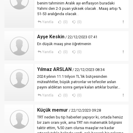
benim tahminim Aralık ayı enflasyon buradaki
Yahmi den 2-3 puan yüksek olacak . Maaş artışı %
51-53 aralığında olacak .
Yanıtla
(0)
(0)
Ayşe Keskin
/ 22/12/2023 07:41
En düşük maaş yine öğretmenin
Yanıtla
(0)
(0)
Yılmaz ARSLAN
/ 22/12/2023 08:34
2024 yılının 11.1 trilyon TL'lik bütçesinden
müteahhitler, büyük patronlar ve tefeciler aslan
payını aldıktan sonra geriye kalan artıklar bunlar...
Yanıtla
(0)
(0)
Küçük memur
/ 22/12/2023 09:28
TRT neden bu tip haberleri yapıyor ki, ortada henüz
bir zam oranı yok, ama TRT nin matematik bilgisini
taktir ettim, %50 zam olursa maaşlar ne kadar