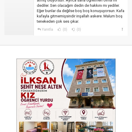
atmış oluyorsun. Ayrıca sana öğretmen olma mı
dediler. Sen olacağım dedin de hakkını mı yediler.
Eğer bunlar da değilse boş boş konuşuyorsun. Kafa
kafayla gitmemişsindir inşallah askere. Malum boş
tenekeden çok ses çıkar.
Yanıtla
(0)
(0)