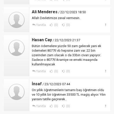
Ali Menderes
/ 22/12/2023 18:50
Allah Devletimize zeval vermesin.
Yanıtla
(0)
(0)
Hasan Cay
/ 22/12/2023 21:37
Bütün ödemelere yüzde 50 zam gelecek yani ek
ödemeleri 8077tl vb hepsine zam var. 22 bin
üzerinden zam olacak o da 33bin civarı yapıyor.
Sadece o 8077tl ikramiye ve emeki maaşında
kullanilmayacak
Yanıtla
(0)
(0)
İnsaf
/ 23/12/2023 07:44
On yıllık öğretmenlerin tamamı baş öğretmen oldu
ve 10 yıllık bir öğretmen 33500 TL magiş alıyor. Yılın
yarısını tatille geçirerek..
Yanıtla
(0)
(0)