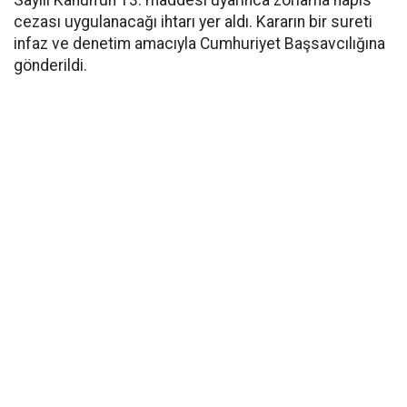
Sayılı Kanun’un 13. maddesi uyarınca zorlama hapis
cezası uygulanacağı ihtarı yer aldı. Kararın bir sureti
infaz ve denetim amacıyla Cumhuriyet Başsavcılığına
gönderildi.