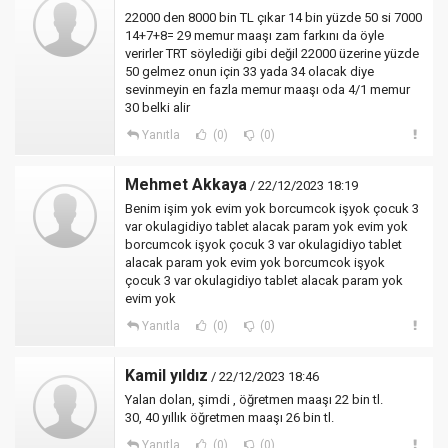
22000 den 8000 bin TL çıkar 14 bin yüzde 50 si 7000
14+7+8= 29 memur maaşı zam farkını da öyle
verirler TRT söylediği gibi değil 22000 üzerine yüzde
50 gelmez onun için 33 yada 34 olacak diye
sevinmeyin en fazla memur maaşı oda 4/1 memur
30 belki alir
Yanıtla
(0)
(0)
Mehmet Akkaya
/ 22/12/2023 18:19
Benim işim yok evim yok borcumcok işyok çocuk 3
var okulagidiyo tablet alacak param yok evim yok
borcumcok işyok çocuk 3 var okulagidiyo tablet
alacak param yok evim yok borcumcok işyok
çocuk 3 var okulagidiyo tablet alacak param yok
evim yok
Yanıtla
(0)
(0)
Kamil yıldız
/ 22/12/2023 18:46
Yalan dolan, şimdi , öğretmen maaşı 22 bin tl.
30, 40 yıllık öğretmen maaşı 26 bin tl.
Yanıtla
(0)
(0)