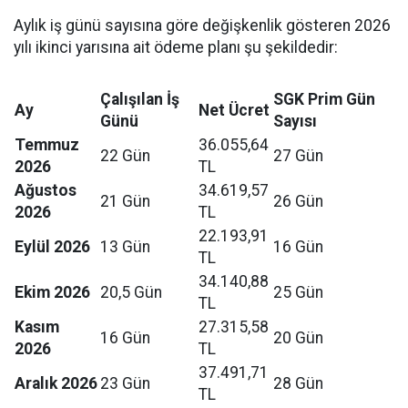
Aylık iş günü sayısına göre değişkenlik gösteren 2026
yılı ikinci yarısına ait ödeme planı şu şekildedir:
Çalışılan İş
SGK Prim Gün
Ay
Net Ücret
Günü
Sayısı
Temmuz
36.055,64
22 Gün
27 Gün
2026
TL
Ağustos
34.619,57
21 Gün
26 Gün
2026
TL
22.193,91
Eylül 2026
13 Gün
16 Gün
TL
34.140,88
Ekim 2026
20,5 Gün
25 Gün
TL
Kasım
27.315,58
16 Gün
20 Gün
2026
TL
37.491,71
Aralık 2026
23 Gün
28 Gün
TL