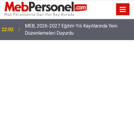
Öğretmenler İl Emri Bekliyor, İl Emri Ataması
21:32
Yapılacak Mı?