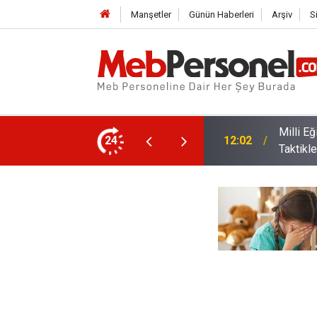
Manşetler
Günün Haberleri
Arşiv
S
den Üniversite Tercihi Yapacak Öğrencilere
24
11:32
İl Dışı 