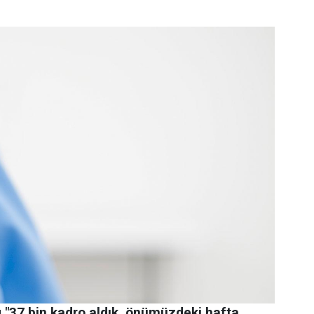
u
"37 bin kadro aldık, önümüzdeki hafta