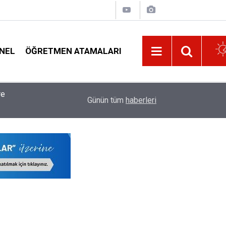
NEL
ÖĞRETMEN ATAMALARI
11:01
Öğretmenlerin Maaş Promosyonunda İhale Tarihi 
Günün tüm
haberleri