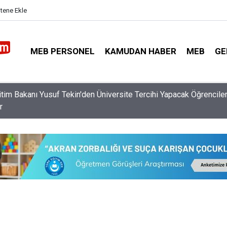
itene Ekle
MEB PERSONEL
KAMUDAN HABER
MEB
GE
Özür Grubu Tercihlerinin Onayı İçin Öğretmenlerin Bir Günü Kalıyor