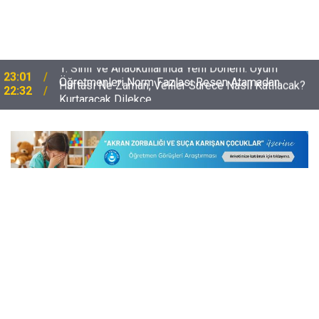
Öğretmenleri Norm Fazlası Resen Atamadan
22:32
Kurtaracak Dilekçe