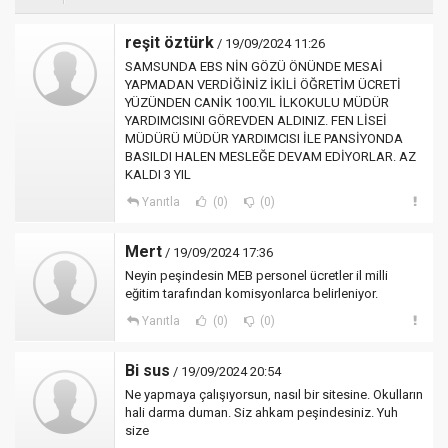
reşit öztürk
/ 19/09/2024 11:26
SAMSUNDA EBS NİN GÖZÜ ÖNÜNDE MESAİ
YAPMADAN VERDİĞİNİZ İKİLİ ÖĞRETİM ÜCRETİ
YÜZÜNDEN CANİK 100.YIL İLKOKULU MÜDÜR
YARDIMCISINI GÖREVDEN ALDINIZ. FEN LİSEİ
MÜDÜRÜ MÜDÜR YARDIMCISI İLE PANSİYONDA
BASILDI HALEN MESLEĞE DEVAM EDİYORLAR. AZ
KALDI 3 YIL
Yanıtla
(0)
(0)
Mert
/ 19/09/2024 17:36
Neyin peşindesin MEB personel ücretler il milli
eğitim tarafından komisyonlarca belirleniyor.
Yanıtla
(0)
(0)
Bi sus
/ 19/09/2024 20:54
Ne yapmaya çalışıyorsun, nasıl bir sitesine. Okulların
hali darma duman. Siz ahkam peşindesiniz. Yuh
size