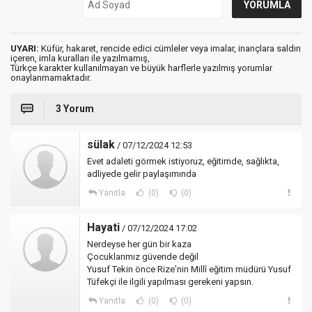
UYARI:
Küfür, hakaret, rencide edici cümleler veya imalar, inançlara saldırı
içeren, imla kuralları ile yazılmamış,
Türkçe karakter kullanılmayan ve büyük harflerle yazılmış yorumlar
onaylanmamaktadır.
3 Yorum
sülak
/ 07/12/2024 12:53
Evet adaleti görmek istiyoruz, eğitimde, sağlıkta,
adliyede gelir paylaşımında
Yanıtla
(0)
(0)
Hayati
/ 07/12/2024 17:02
Nerdeyse her gün bir kaza
Çocuklarımız güvende değil
Yusuf Tekin önce Rize'nin Millî eğitim müdürü Yusuf
Tüfekçi ile ilgili yapılması gerekeni yapsın.
Yanıtla
(0)
(0)