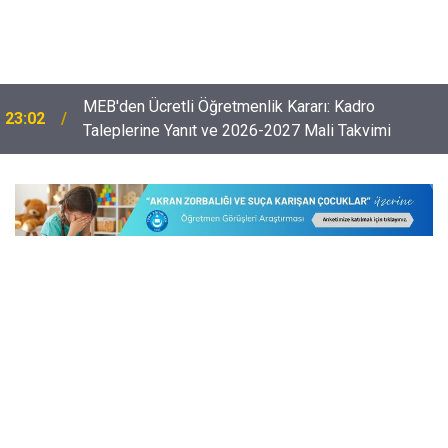
Öğretmenlerin Özür Grubu İller Arası Muhtemel İl
22:32
Emri Atama Tarihleri