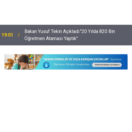
e-Okul Nakil Ekranları Açıldı: Okul İdareleri İçin 4
18:32
Kritik Talimat!