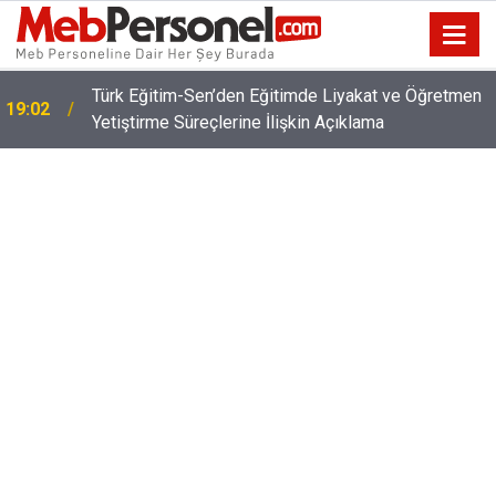
İl İçi ve İl Dışı Özür Grubu Ataması İçin
18:32
Öğretmenlere On Binlerce Liralık Ödeme Yapılacak