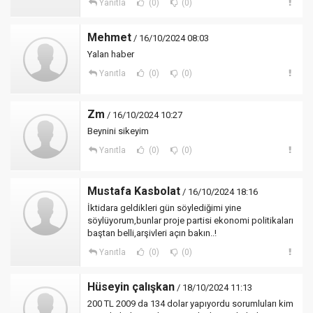
Yanıtla
(0)
(0)
Mehmet
/ 16/10/2024 08:03
Yalan haber
Yanıtla
(0)
(0)
Zm
/ 16/10/2024 10:27
Beynini sikeyim
Yanıtla
(0)
(0)
Mustafa Kasbolat
/ 16/10/2024 18:16
İktidara geldikleri gün söylediğimi yine
söylüyorum,bunlar proje partisi ekonomi politikaları
baştan belli,arşivleri açın bakın..!
Yanıtla
(0)
(0)
Hüseyin çalışkan
/ 18/10/2024 11:13
200 TL 2009 da 134 dolar yapıyordu sorumluları kim