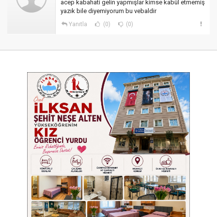
acep kabahati gelin yapmışlar kimse kabül etmemiş
yazık bile diyemiyorum bu vebaldir
Yanıtla
(0)
(0)