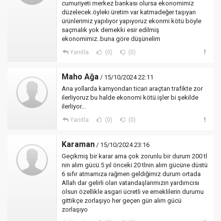
cumuriyeti merkez bankası olursa ekonomimiz
düzelecek.öyleki üretim var katmadeğer taşıyan
ürünlerimiz yapılıyor yapıyoruz ekonmi kötü böyle
saçmalık yok demekki esir edilmiş
ekonomimiz..buna göre düşünelim
Yanıtla
(0)
(0)
Maho Ağa
/ 15/10/2024 22:11
Ana yollarda kamyondan ticari araçtan trafikte zor
ilerliyoruz bu halde ekonomi kötü.işler bi şekilde
ilerliyor...
Yanıtla
(0)
(0)
Karaman
/ 15/10/2024 23:16
Geçikmiş bir karar ama çok zorunlu bir durum 200 tl
nin alım gücü.5 yıl önceki 20 tlnin alım gücüne düstü
6 sıfır atmamıza rağmen geldiğimiz durum ortada
Allah dar gelirli olan vatandaşlarımızın yardımcısı
olsun özellikle asgari ücretli ve emeklilerin durumu
gittikçe zorlaşıyo her geçen gün alım gücü
zorlaşıyo