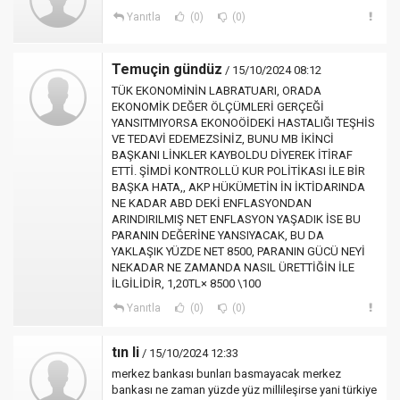
Yanıtla
(0)
(0)
Temuçin gündüz
/ 15/10/2024 08:12
TÜK EKONOMİNİN LABRATUARI, ORADA
EKONOMİK DEĞER ÖLÇÜMLERİ GERÇEĞİ
YANSITMIYORSA EKONOÖİDEKİ HASTALIĞI TEŞHİS
VE TEDAVİ EDEMEZSİNİZ, BUNU MB İKİNCİ
BAŞKANI LİNKLER KAYBOLDU DİYEREK İTİRAF
ETTİ. ŞİMDİ KONTROLLÜ KUR POLİTİKASI İLE BİR
BAŞKA HATA,, AKP HÜKÜMETİN İN İKTİDARINDA
NE KADAR ABD DEKİ ENFLASYONDAN
ARINDIRILMIŞ NET ENFLASYON YAŞADIK İSE BU
PARANIN DEĞERİNE YANSIYACAK, BU DA
YAKLAŞIK YÜZDE NET 8500, PARANIN GÜCÜ NEYİ
NEKADAR NE ZAMANDA NASIL ÜRETTİĞİN İLE
İLGİLİDİR, 1,20TL× 8500 \100
Yanıtla
(0)
(0)
tın li
/ 15/10/2024 12:33
merkez bankası bunları basmayacak merkez
bankası ne zaman yüzde yüz millileşirse yani türkiye