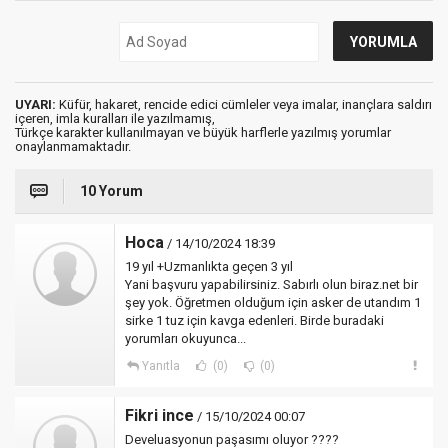
UYARI:
Küfür, hakaret, rencide edici cümleler veya imalar, inançlara saldırı
içeren, imla kuralları ile yazılmamış,
Türkçe karakter kullanılmayan ve büyük harflerle yazılmış yorumlar
onaylanmamaktadır.
10 Yorum
Hoca
/ 14/10/2024 18:39
19 yıl +Uzmanlıkta geçen 3 yıl
Yani başvuru yapabilirsiniz. Sabırlı olun biraz.net bir
şey yok. Öğretmen olduğum için asker de utandım 1
sirke 1 tuz için kavga edenleri. Birde buradaki
yorumları okuyunca...
Yanıtla
(0)
(0)
Fikri ince
/ 15/10/2024 00:07
Develuasyonun paşasımı oluyor ????