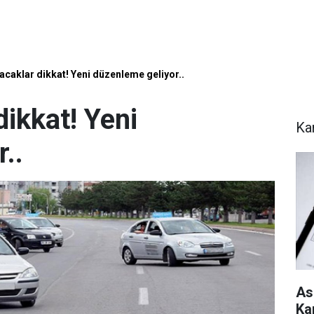
lacaklar dikkat! Yeni düzenleme geliyor..
dikkat! Yeni
Ka
..
As
Ka