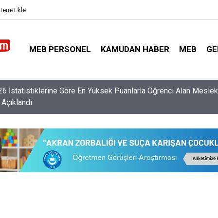
itene Ekle
MEB PERSONEL
KAMUDAN HABER
MEB
GE
retmen Norm İhtiyacı Listesi