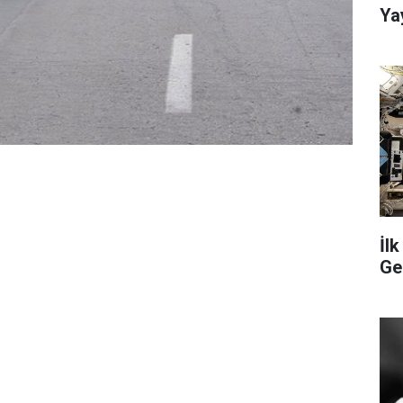
Ya
İl
Ge