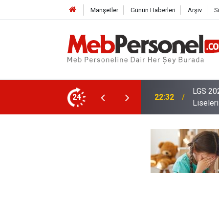
Manşetler
Günün Haberleri
Arşiv
S
En Yüksek Puanlarla Öğrenci Alan Meslek
24
22:02
2026 Öğ