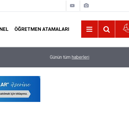
NEL
ÖĞRETMEN ATAMALARI
21:32
Belediyeden Öğrencilere Beslenme, Ulaşım ve K
Günün tüm
haberleri