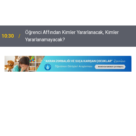
İlköğretimde Adrese Bakılmaksızın Nakil Başvurusu
10:01
Yapılabilecek Durumlar Netleşti