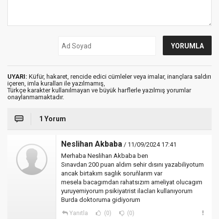
UYARI:
Küfür, hakaret, rencide edici cümleler veya imalar, inançlara saldırı
içeren, imla kuralları ile yazılmamış,
Türkçe karakter kullanılmayan ve büyük harflerle yazılmış yorumlar
onaylanmamaktadır.
1 Yorum
Neslihan Akbaba
/ 11/09/2024 17:41
Merhaba Neslihan Akbaba ben
Sınavdan 200 puan aldım sehir dısını yazabiliyotum
ancak birtakım saglık soruňlarım var
mesela bacagımdan rahatsızım ameliyat olucagım
yuruyemiyorum psikiyatrist ilacları kullanıyorum
Burda doktoruma gidiyorum
Yanıtla
(0)
(0)