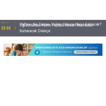
Öğretmenleri Norm Fazlası Resen Atamadan
22:32
Kurtaracak Dilekçe