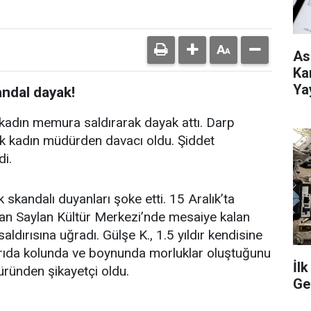
As
Ka
Ya
ndal dayak!
kadın memura saldırarak dayak attı. Darp
ak kadın müdürden davacı oldu. Şiddet
di.
kandalı duyanları şoke etti. 15 Aralık’ta
kan Saylan Kültür Merkezi’nde mesaiye kalan
ldırısına uğradı. Gülşe K., 1.5 yıldır kendisine
ırıda kolunda ve boynunda morluklar oluştuğunu
İl
üründen şikayetçi oldu.
Ge