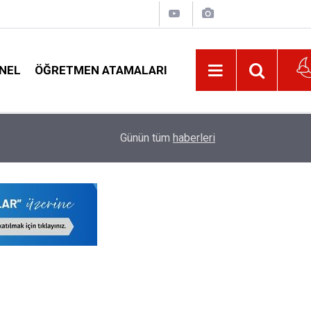
NEL
ÖĞRETMEN ATAMALARI
21:32
Kurul Kararı Gereği O Öğretmenlere 5.256 TL 
Günün tüm
haberleri