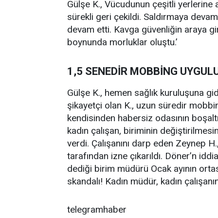
Gülşe K., Vücudunun çeşitli yerlerine
sürekli geri çekildi. Saldırmaya deva
devam etti. Kavga güvenliğin araya gir
boynunda morluklar oluştu.’
1,5 SENEDİR MOBBİNG UYGUL
Gülşe K., hemen sağlık kuruluşuna gi
şikayetçi olan K., uzun süredir mobbin
kendisinden habersiz odasının boşalt
kadın çalışan, biriminin değiştirilmesi
verdi. Çalışanını darp eden Zeynep H
tarafından izne çıkarıldı. Döner’n iddi
dediği birim müdürü Ocak ayının ortas
skandalı! Kadın müdür, kadın çalışanın
telegramhaber