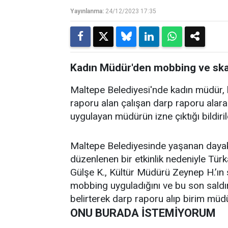
Yayınlanma:
24/12/2023 17:35
Kadın Müdür'den mobbing ve ska
Maltepe Belediyesi'nde kadın müdür, 
raporu alan çalışan darp raporu alar
uygulayan müdürün izne çıktığı bildiril
Maltepe Belediyesinde yaşanan dayak s
düzenlenen bir etkinlik nedeniyle Tür
Gülşe K., Kültür Müdürü Zeynep H.’ın sa
mobbing uyguladığını ve bu son sald
belirterek darp raporu alıp birim müd
ONU BURADA İSTEMİYORUM