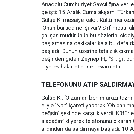
Anadolu Cumhuriyet Savcılığına verile
gelişti: 15 Aralık Cuma akşamı Türkan
Gülşe K. mesaiye kaldı. Kültü merkez
‘Onun burada ne işi var? Sırf mesai al
çalışan müdürünün bu sözlerini ciddiy
başlamasına dakikalar kala bu defa 
başladı. Bunun üzerine tatsızlık çıkma
peşinden giden Zeynep H,. ‘S… git bu
diyerek hakaretlerine devam etti.
TELEFONUNU ATIP SALDIRMAY
Gülşe K., ‘O zaman benim arazi tazmi
eliyle ‘Nah’ işareti yaparak ‘Oh canım
değsin’ şeklinde karşılık verdi. Küfür
alacağım’ diyerek telefonunu çıkaran G
ardından da saldırmaya başladı. 10 Ar