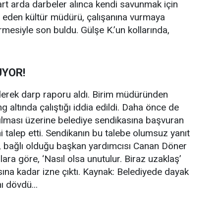
 art arda darbeler alınca kendi savunmak için
m eden kültür müdürü, çalışanına vurmaya
mesiyle son buldu. Gülşe K.’un kollarında,
UYOR!
derek darp raporu aldı. Birim müdüründen
g altında çalıştığı iddia edildi. Daha önce de
ılması üzerine belediye sendikasına başvuran
ni talep etti. Sendikanın bu talebe olumsuz yanıt
., bağlı olduğu başkan yardımcısı Canan Döner
alara göre, ‘Nasıl olsa unutulur. Biraz uzaklaş’
ına kadar izne çıktı. Kaynak: Belediyede dayak
ı dövdü...