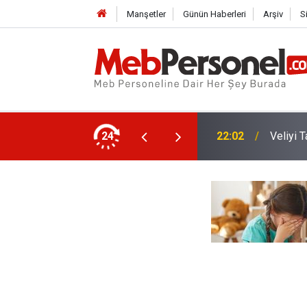
Manşetler
Günün Haberleri
Arşiv
S
en Atamadan Kurtaracak Dilekçe
24
22:02
Veliyi 