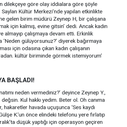
n dilekçeye göre olay iddialara göre şöyle
 Saylan Kültür Merkezi’nde yapılan etkinlikte
ine gelen birim müdürü Zeynep H, bir çalışana
mak için kalmış, evine gitsin’ dedi. Ancak kadın
e almayıp çalışmaya devam etti. Erkinlik
da ‘Neden gülüyorsunuz?’ diyerek bağırmaya
ması için odasına çıkan kadın çalışanın
radan. kültür biriminde görmek istemiyorum’
A BAŞLADI!
natımı neden vermediniz?’ deyince Zeynep Y.,
a değsin. Kul hakkı yedim. Beter ol. Oh canıma
ler, hakaretler havada uçuşunca ‘Ses kaydı
ülşe K.’un önce elindeki telefonu yere fırlatıp
alık’ta düşük yaptığı için operasyon geçiren