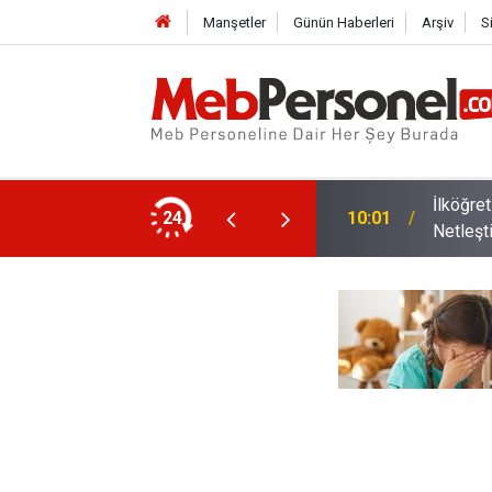
Manşetler
Günün Haberleri
Arşiv
S
İlköğre
nacak, Kimler Yararlanamayacak?
24
10:01
Netleşt