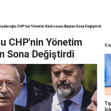
lıçdaroğlu CHP'nin Yönetim Kadrosunu Baştan Sona Değiştirdi
lu CHP'nin Yönetim
Ka
 Sona Değiştirdi
​T
İç