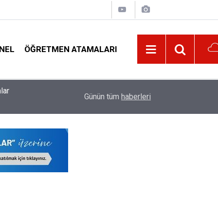
NEL
ÖĞRETMEN ATAMALARI
lar
09:01
Milli Eğitim Bakanı Yusuf Tekin'den Serbest Kıy
Günün tüm
haberleri