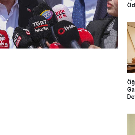
Öd
De
Öğ
Ga
De