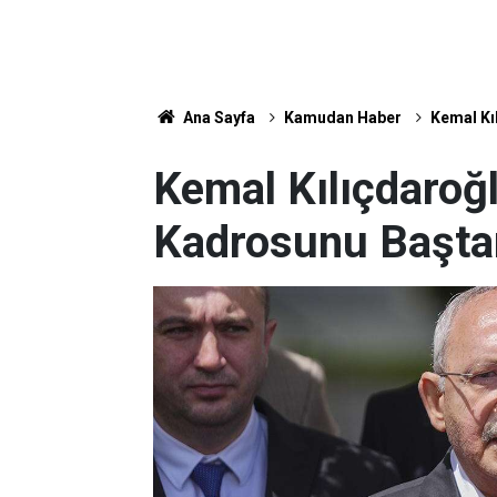
Ana Sayfa
Kamudan Haber
Kemal Kı
Kemal Kılıçdaroğ
Kadrosunu Baştan