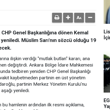
Li
yla CHP Genel Başkanlığına dönen Kemal
İç
 yeniledi. Müslim Sarı'nın sözcü olduğu 19
tecek.
ına ilişkin verdiği "mutlak butlan" kararı, ana
men değiştirdi. Ankara Bölge İdare Mahkemesi
usunda tedbiren yeniden CHP Genel Başkanlığı
 vakit kaybetmeden partinin en üst yönetim
çdaroğlu, partinin Merkez Yönetim Kurulu’nu
aşağı yeniledi.
EG
an bu hamlenin ardından ilk resmi açıklama,
Ya