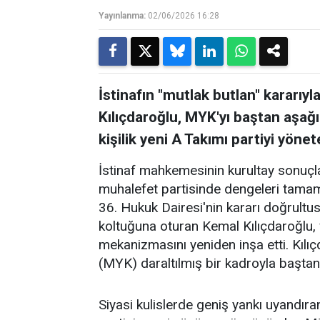
Yayınlanma:
02/06/2026 16:28
İstinafın "mutlak butlan" kararı
Kılıçdaroğlu, MYK'yı baştan aşağı
kişilik yeni A Takımı partiyi yöne
İstinaf mahkemesinin kurultay sonuçlar
muhalefet partisinde dengeleri tama
36. Hukuk Dairesi'nin kararı doğrult
koltuğuna oturan Kemal Kılıçdaroğlu,
mekanizmasını yeniden inşa etti. Kılı
(MYK) daraltılmış bir kadroyla baştan 
Siyasi kulislerde geniş yankı uyandır