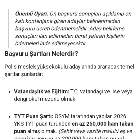
Önemli Uyarı:
Ön başvuru sonuçları açıklanıp on
katı kontenjana giren adaylar belirlenmeden
başvuru ücreti ödenmemelidir. Aday belirleme
sonuçları ilan edilmeden ücret yatıran kişilerin
ödemeleri iade edilmeyecektir.
Başvuru Şartları Nelerdir?
Polis meslek yüksekokulu adaylarında aranacak temel
şartlar şunlardır:
Vatandaşlık ve Eğitim:
T.C. vatandaşı ve lise veya
dengi okul mezunu olmak.
TYT Puan Şartı:
ÖSYM tarafından yapılan 2026
YKS TYT puan türünden
en az 250,000 ham taban
puan
almış olmak.
(Şehit veya vazife malulü eş ve
çocukları için en az 200,000 ham taban puan).