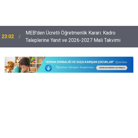
Öğretmenlerin Özür Grubu İller Arası Muhtemel İl
22:32
Emri Atama Tarihleri