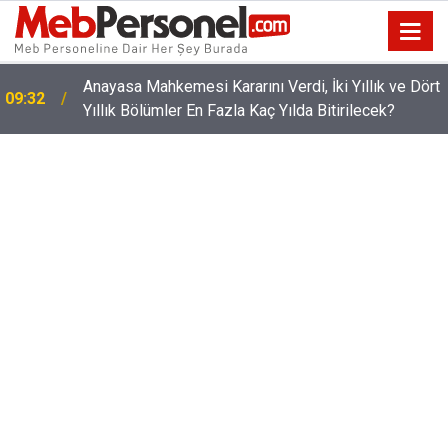
t
MEB Takvimi Duyurdu: Yönetici Atamalarında Kritik
09:01
Tarihler!