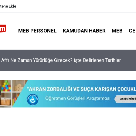
itene Ekle
MEB PERSONEL
KAMUDAN HABER
MEB
GE
y’dan Proje Okulu Öğretmenleri İçin Emsal Karar