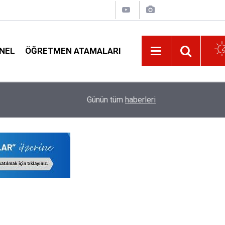
NEL
ÖĞRETMEN ATAMALARI
18:32
Salı Günü 81 İl Müdürü ve Bakan Tekin Şırnak'a G
Günün tüm
haberleri