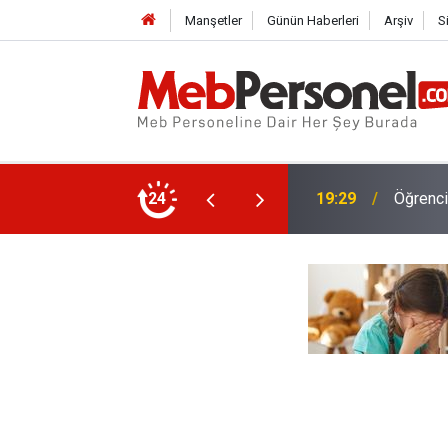
Manşetler
Günün Haberleri
Arşiv
S
Girecek? İşte Belirlenen Tarihler
24
19:03
Danışta