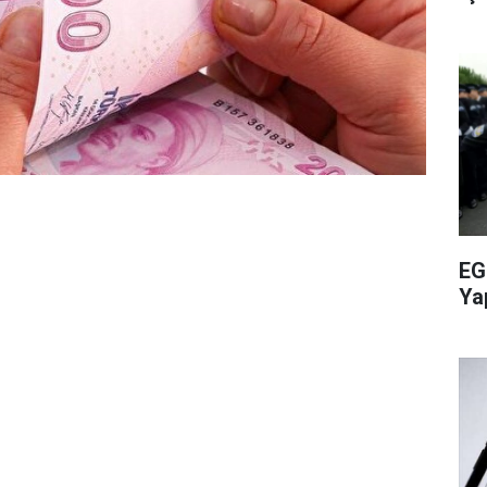
EG
Ya