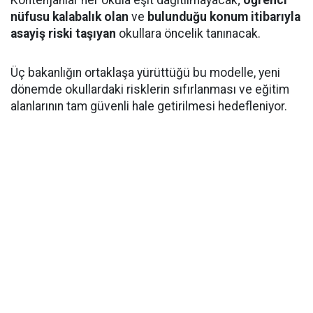
Kontenjanlar her okula eşit dağıtılmayacak;
öğrenci
nüfusu kalabalık olan
ve
bulunduğu konum itibarıyla
asayiş riski taşıyan
okullara öncelik tanınacak.
Üç bakanlığın ortaklaşa yürüttüğü bu modelle, yeni
dönemde okullardaki risklerin sıfırlanması ve eğitim
alanlarının tam güvenli hale getirilmesi hedefleniyor.