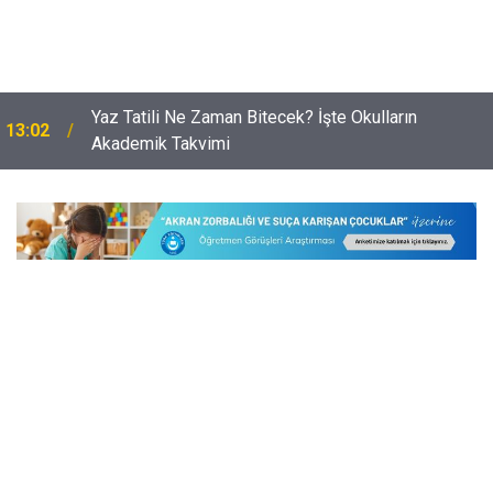
Okullarda CİMER Kıskacı: Öğretmenler Müdahale
12:32
Edemez Hale Geldi