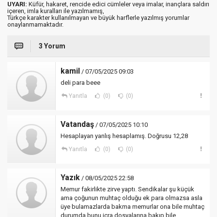
UYARI:
Küfür, hakaret, rencide edici cümleler veya imalar, inançlara saldırı
içeren, imla kuralları ile yazılmamış,
Türkçe karakter kullanılmayan ve büyük harflerle yazılmış yorumlar
onaylanmamaktadır.
3 Yorum
kamil
/ 07/05/2025 09:03
deli para beee
Yanıtla
(0)
(0)
Vatandaş
/ 07/05/2025 10:10
Hesaplayan yanlış hesaplamış. Doğrusu 12,28
Yanıtla
(0)
(0)
Yazık
/ 08/05/2025 22:58
Memur fakirlikte zirve yaptı. Sendikalar şu küçük
ama çoğunun muhtaç olduğu ek para olmazsa asla
üye bulamazlarda bakma memurlar ona bile muhtaç
durumda bunu icra dosyalarına bakıp bile