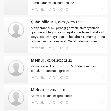
kamu zararı var inanamazsınız.
Yanıtla
(0)
(0)
Şube Müdürü
/ 02/08/2025 17:48
Mebpersonel bu gerçeği görmek istemeyenlerin
gözüne soktuğunuz için teşekkür ederim. Üstelik yıl
boyu toplam 4 aylık tatilde hesaba katılmamış. Buna
rağmen yetmez ama evet. Güzel çalışma olmuş.
Yanıtla
(0)
(0)
Memur
/ 02/08/2025 23:22
Kainattaki en konforlu il T.C. MEB'de öğretmen
olmak. İddiasınada girerim.
Yanıtla
(0)
(0)
Meb
/ 03/08/2025 10:03
Kahvaltı saatini es geçmişsin
Yanıtla
(0)
(0)