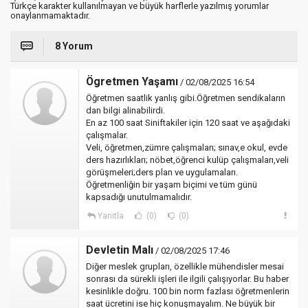
Türkçe karakter kullanılmayan ve büyük harflerle yazılmış yorumlar
onaylanmamaktadır.
8 Yorum
Ögretmen Yaşamı
/ 02/08/2025 16:54
Öğretmen saatlik yanlış gibi.Öğretmen sendikaların
dan bilgi alinabilirdi.
En az 100 saat Siniftakiler için 120 saat ve aşağıdaki
çalışmalar.
Veli, öğretmen,zümre çalışmaları; sınav,e okul, evde
ders hazırlıkları; nöbet,öğrenci kulüp çalışmaları,veli
görüşmeleri;ders plan ve uygulamaları.
Öğretmenliğin bir yaşam biçimi ve tüm günü
kapsadığı unutulmamalıdır.
Yanıtla
(0)
(0)
Devletin Malı
/ 02/08/2025 17:46
Diğer meslek grupları, özellikle mühendisler mesai
sonrası da sürekli işleri ile ilgili çalışıyorlar. Bu haber
kesinlikle doğru. 100 bin norm fazlası öğretmenlerin
saat ücretini ise hiç konuşmayalım. Ne büyük bir