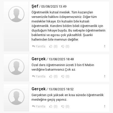
Şef
/ 03/08/2025 13:49
Öğretmenlik kutsal meslek. Tüm kazançları
versenizde hakkını ödeyemezsiniz. Diğer tüm
meslekler hikaye. En kutsalın bile kutsalı
öğretmenlik. Kendimi bildim bileli öğretmenlik için
duyduğum hikaye buydu. Bu sebeple öğretmenlerin
beklentisi ve egosu çok yükseltildi. Şuanki
hallerinden bile memnun değiller.
Yanıtla
(0)
(0)
Gerçek
/ 13/08/2025 18:48
Özel ders öğretmeninin ücreti 3 bin tl Mebin
verdiğine bakarmısınız.Çok az.
Yanıtla
(0)
(0)
Gerçek
/ 13/08/2025 18:52
Gerçekten çok yüksek en kısa sürede öğretmenlik
mesleğine geçiş yapınız.
Yanıtla
(0)
(0)