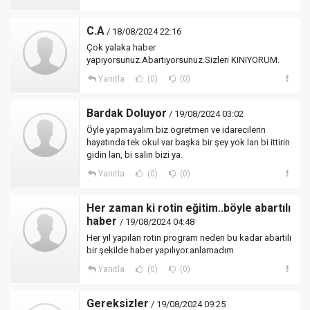
C.A
/ 18/08/2024 22:16
Çok yalaka haber
yapıyorsunuz.Abartıyorsunuz.Sizleri KINIYORUM.
Yanıtla
(0)
(0)
Bardak Doluyor
/ 19/08/2024 03:02
Öyle yapmayalım biz ögretmen ve idarecilerin
hayatında tek okul var başka bir şey yok.lan bi ittirin
gidin lan, bi salın bizi ya.
Yanıtla
(0)
(0)
Her zaman ki rotin eğitim..böyle abartılı
haber
/ 19/08/2024 04:48
Her yıl yapılan rotin program neden bu kadar abartılı
bir şekilde haber yapılıyor.anlamadım
Yanıtla
(0)
(0)
Gereksizler
/ 19/08/2024 09:25