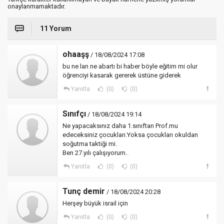
onaylanmamaktadır.
11 Yorum
ohaaşş
/ 18/08/2024 17:08
bu ne lan ne abartı bi haber böyle eğitim mi olur
öğrenciyi kasarak gererek üstüne giderek
Yanıtla
(0)
(0)
Sınıfçı
/ 18/08/2024 19:14
Ne yapacaksınız daha 1.sınıftan Prof.mu
edeceksiniz çocukları.Yoksa çocukları okuldan
soğutma taktiği mi.
Ben 27.yılı çalışıyorum..
Yanıtla
(0)
(0)
Tunç demir
/ 18/08/2024 20:28
Herşey büyük israil için
Yanıtla
(0)
(0)