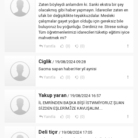
Zaten böyleydi anlamdım ki. Sanki ekstra bir şey
olacakmış gibi haber yapmayın. İdareciler zaten en
ufak bir değişiklikte teyakkuzdalar. Mesleki
çalışmalar gayet yoğun olduğu için gereksiz bile
buluyoruz bu yoğunluğu. Derdiniz ne. Strese sokup
Tüm öğretmenlerimizi idarecileri tüketip eğitimi iyice
mahvetmek mi?
Yanıtla
(0)
(0)
Ciglik
/ 19/08/2024 09:28
Sacma sapan haber.Her yil aynisi
Yanıtla
(0)
(0)
Yakup yaran
/ 19/08/2024 16:57
İL EMRİNDEN BAŞKA BİŞİ İSTWMİYORUZ ŞUAN
SİZDEN EŞLERİMJ̌ZE KAVUŞALIM....
Yanıtla
(0)
(0)
Deli tiçır
/ 19/08/2024 17:05