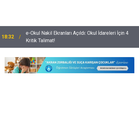
Okullara Görevlendirilecek Güvenlik Görevlilerinin
18:03
Taşıması Gereken Olmazsa Olmaz Şart Belli Oldu!