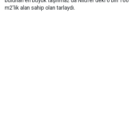
bulunan en büyük taşınmaz da Nilüfer'deki 6 bin 166
m2'lik alan sahip olan tarlaydı.