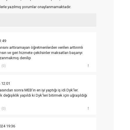
flerle yazılmış yorumlar onaylanmamaktadır.
1:49
ısını arttıramayan öğretmenlerden verilen arttırımlı
lınsın ve geri hizmete çekilsinler maksatları başarıyı
kazanmakmış denilip
(0)
 12:01
ından sonra MEB’in en iyi yaptığı iş idi Dyk’ler.
değişiklik yapıldı ki Dyk’leri bitirmek için uğraşıldığı
(0)
024 19:36