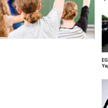
EG
Ya