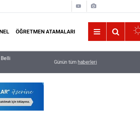
NEL
ÖĞRETMEN ATAMALARI
Belli
Kaç Saat Dersin Altındaki Öğretmenler Norm Faz
19:32
Günün tüm
haberleri
Norm Çizelgesi