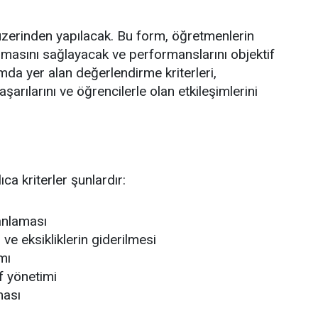
zerinden yapılacak. Bu form, öğretmenlerin
anmasını sağlayacak ve performanslarını objektif
da yer alan değerlendirme kriterleri,
arılarını ve öğrencilerle olan etkileşimlerini
a kriterler şunlardır:
lanlaması
e eksikliklerin giderilmesi
mı
ıf yönetimi
ması