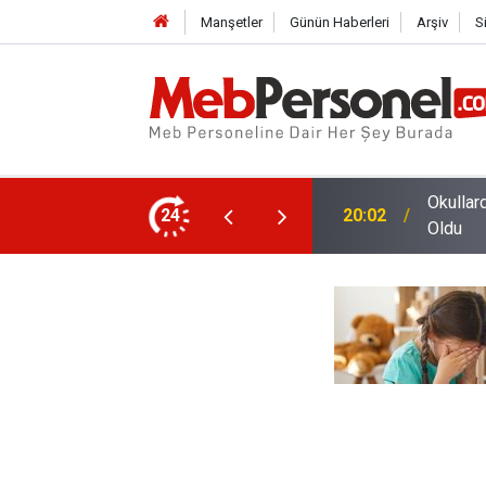
Manşetler
Günün Haberleri
Arşiv
S
Okullar
ki Çalışma Programı
24
20:02
Oldu