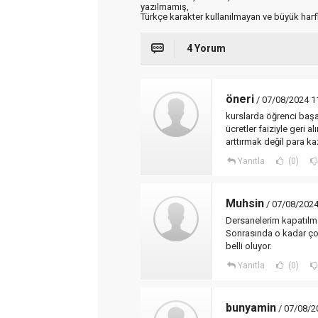
yazılmamış,
Türkçe karakter kullanılmayan ve büyük har
4 Yorum
öneri
/ 07/08/2024 1
kurslarda öğrenci başar
ücretler faiziyle geri a
arttırmak değil para 
Yanıtla
(0)
Muhsin
/ 07/08/2024
Dersanelerim kapatılmas
Sonrasında o kadar çok 
belli oluyor.
Yanıtla
(0)
bunyamin
/ 07/08/2