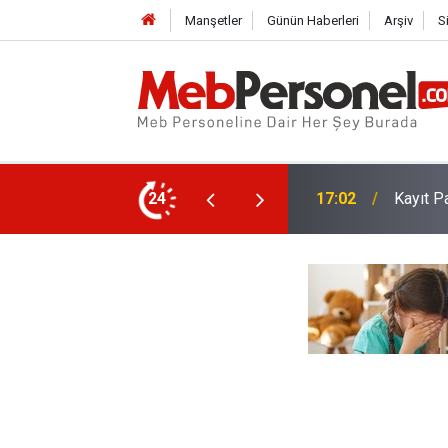
Manşetler
Günün Haberleri
Arşiv
S
lerini Şikayet Etme Adımları
24
16:32
Özür Gr