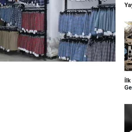
Ya
İl
Ge