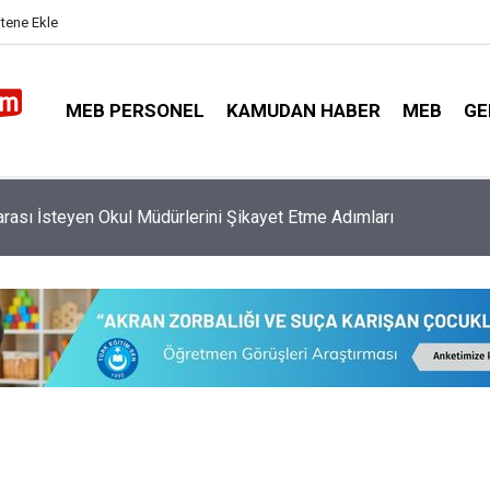
itene Ekle
MEB PERSONEL
KAMUDAN HABER
MEB
GE
ubu İl Emri Tayini Bekleyen Öğretmenlere Kötü Haber