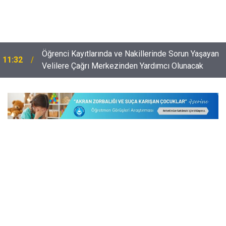
İlk Defa Yönetici Atama Başvuruları ve Münhal
10:57
Müdür, Müdür Yardımcısı Kadroları