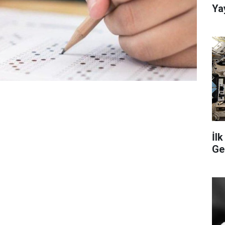
Ya
İl
Ge