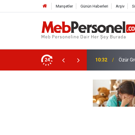
Manşetler
Günün Haberleri
Arşiv
S
2026-20
menlere İl Emri Atama Hakkı Verilecek Mi?
24
10:01
O Belge