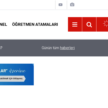
NEL
ÖĞRETMEN ATAMALARI
tenen
Anayasa Mahkemesi Kararını Verdi, İki Yıllık ve 
09:32
Günün tüm
haberleri
Kaç Yılda Bitirilecek?