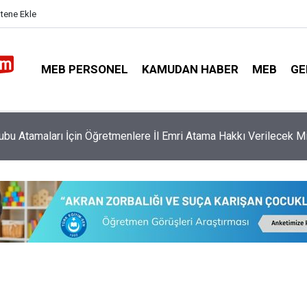
itene Ekle
MEB PERSONEL
KAMUDAN HABER
MEB
GE
27 Ücretli Öğretmenlik Başvurusu Nasıl Yapılır? İşte İlçe İlçe İs
ler!