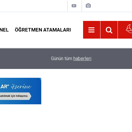
NEL
ÖĞRETMEN ATAMALARI
21:32
Belediyeden Öğrencilere Beslenme, Ulaşım ve K
Günün tüm
haberleri