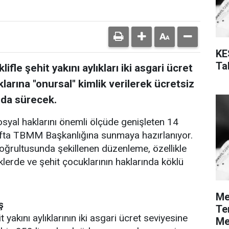
KE
Tal
ifle şehit yakını aylıkları iki asgari ücret
klarına "onursal" kimlik verilerek ücretsiz
 da sürecek.
sosyal haklarını önemli ölçüde genişleten 14
hafta TBMM Başkanlığına sunmaya hazırlanıyor.
doğrultusunda şekillenen düzenleme, özellikle
klerde ve şehit çocuklarının haklarında köklü
Me
ş
Te
 yakını aylıklarının iki asgari ücret seviyesine
Me