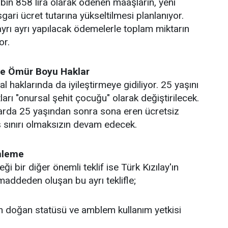
 bin 858 lira olarak ödenen maaşların, yeni
He
sgari ücret tutarına yükseltilmesi planlanıyor.
ayrı ayrı yapılacak ödemelerle toplam miktarın
or.
 ve Ömür Boyu Haklar
l haklarında da iyileştirmeye gidiliyor. 25 yaşını
ları "onursal şehit çocuğu" olarak değiştirilecek.
larda 25 yaşından sonra sona eren ücretsiz
ş sınırı olmaksızın devam edecek.
enleme
 bir diğer önemli teklif ise Türk Kızılay'ın
maddeden oluşan bu ayrı teklifle;
n doğan statüsü ve amblem kullanım yetkisi