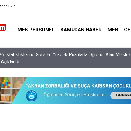
itene Ekle
MEB PERSONEL
KAMUDAN HABER
MEB
GE
retmen Norm İhtiyacı Listesi