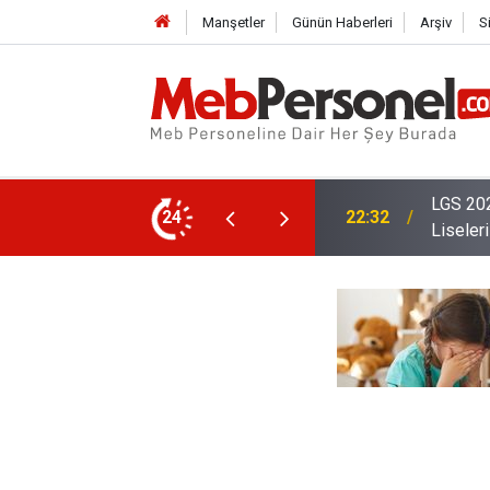
Manşetler
Günün Haberleri
Arşiv
S
En Yüksek Puanlarla Öğrenci Alan Meslek
24
22:02
2026 Öğ