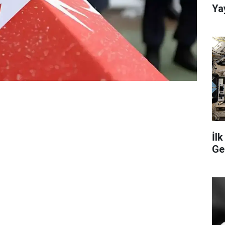
Ya
İl
Ge