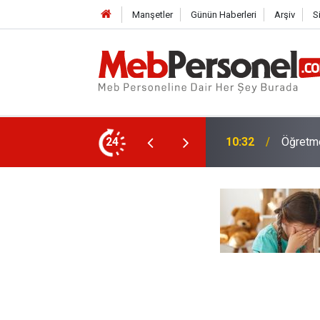
Manşetler
Günün Haberleri
Arşiv
S
 ve Ödenecek Ücretler Belli Oldu
24
10:02
Yeni Öğ