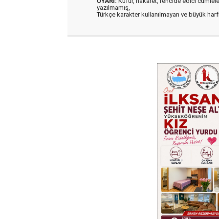
UYARI:
Küfür, hakaret, rencide edici cümleler 
yazılmamış,
Türkçe karakter kullanılmayan ve büyük har