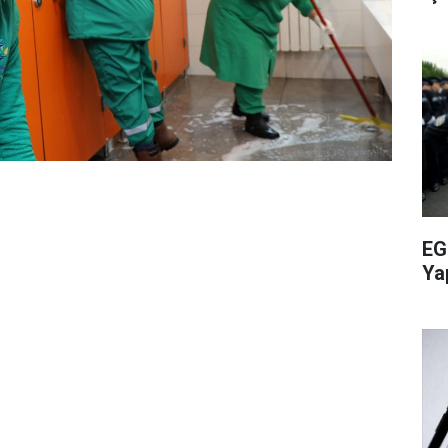
EG
Ya