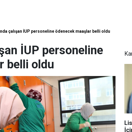
ında çalışan İUP personeline ödenecek maaşlar belli oldu
ışan İUP personeline
Ka
 belli oldu
Li
İç