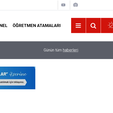
NEL
ÖĞRETMEN ATAMALARI
09:32
O İşlem Yapılmazsa Öğretmenlerin Özür Grubu Te
Günün tüm
haberleri