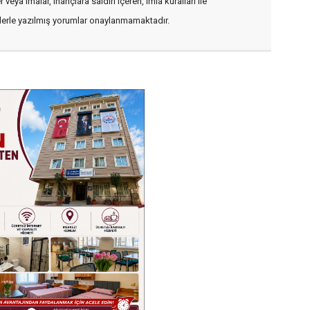
veya imalar, inançlara saldırı içeren, imla kuralları ile
flerle yazılmış yorumlar onaylanmamaktadır.