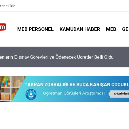
itene Ekle
MEB PERSONEL
KAMUDAN HABER
MEB
GE
retmen Atamasında Kaç Bin Kontenjan Verilecek?