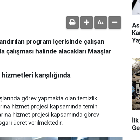
As
Ka
Ya
ndırılan program içerisinde çalışan
a çalışması halinde alacakları Maaşlar
 hizmetleri karşılığında
şlarında görev yapmakta olan temizlik
arına hizmet projesi kapsamında temin
arına hizmet projesi kapsamında görev
İl
gari ücret verilmektedir.
Ge