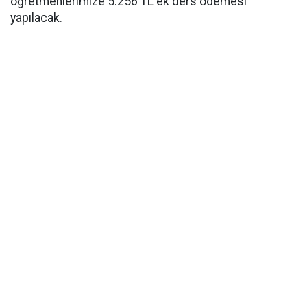
öğretmenlerimize 5.256 TL ek ders ödemesi
yapılacak.