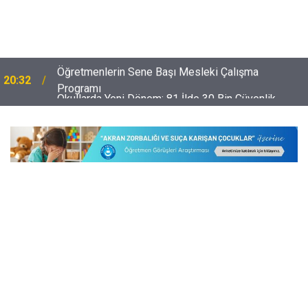
Okullarda Yeni Dönem: 81 İlde 30 Bin Güvenlik
20:02
Personeli Alınıyor! Şartlar Belli Oldu