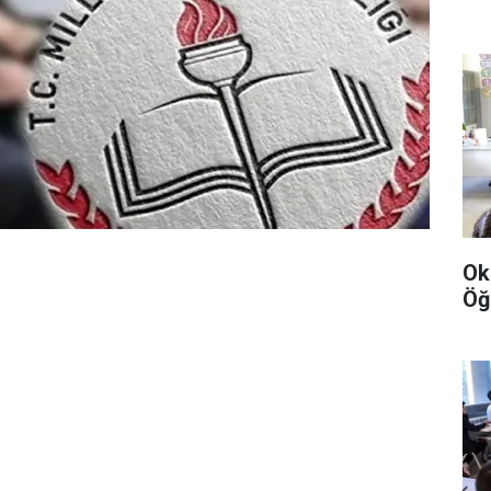
Ok
Öğ