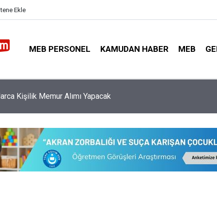
itene Ekle
MEB PERSONEL
KAMUDAN HABER
MEB
GE
nler İçin İmzalana En Yüksek 5 Promosyon Anlaşması