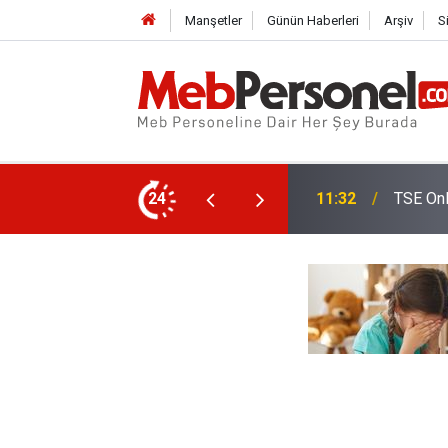
Manşetler
Günün Haberleri
Arşiv
S
ı Yapacak
24
11:02
Öğretme