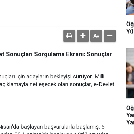
Öğ
Yü
t Sonuçları Sorgulama Ekranı: Sonuçlar
arı için adayların bekleyişi sürüyor. Milli
 açıklamayla netleşecek olan sonuçlar, e-Devlet
Öğ
Ya
Ya
isan'da başlayan başvurularla başlamış, 5