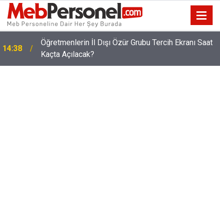
O Öğretmenlere 15 Ağustos'ta Ek Ödeme
14:11
Yapılacak!