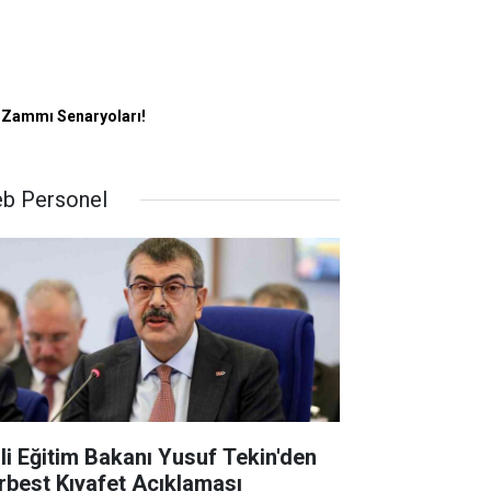
 Zammı Senaryoları!
b Personel
lli Eğitim Bakanı Yusuf Tekin'den
rbest Kıyafet Açıklaması