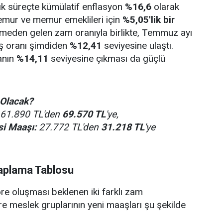
k süreçte kümülatif enflasyon
%16,6
olarak
emur ve memur emeklileri için
%5,05'lik bir
eden gelen zam oranıyla birlikte, Temmuz ayı
ış oranı şimdiden
%12,41
seviyesine ulaştı.
ranın
%14,11
seviyesine çıkması da güçlü
 Olacak?
61.890 TL'den
69.570 TL
'ye,
i Maaşı:
27.772 TL'den
31.218 TL
'ye
aplama Tablosu
re oluşması beklenen iki farklı zam
 meslek gruplarının yeni maaşları şu şekilde