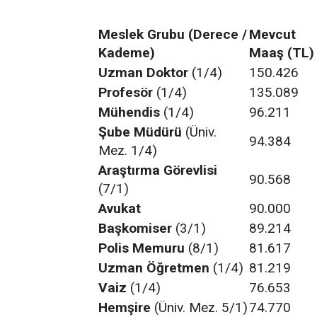
Meslek Grubu (Derece /
Mevcut
Kademe)
Maaş (TL)
Uzman Doktor
(1/4)
150.426
Profesör
(1/4)
135.089
Mühendis
(1/4)
96.211
Şube Müdürü
(Üniv.
94.384
Mez. 1/4)
Araştırma Görevlisi
90.568
(7/1)
Avukat
90.000
Başkomiser
(3/1)
89.214
Polis Memuru
(8/1)
81.617
Uzman Öğretmen
(1/4)
81.219
Vaiz
(1/4)
76.653
Hemşire
(Üniv. Mez. 5/1)
74.770