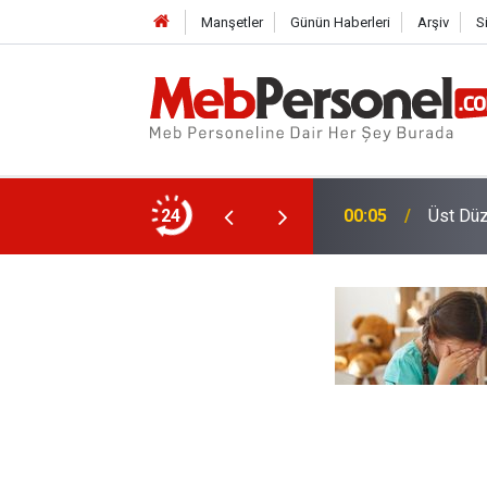
Manşetler
Günün Haberleri
Arşiv
S
 Gazetede Yayımlandı, İşte Başvuru Detayları
24
00:05
Üst Düz