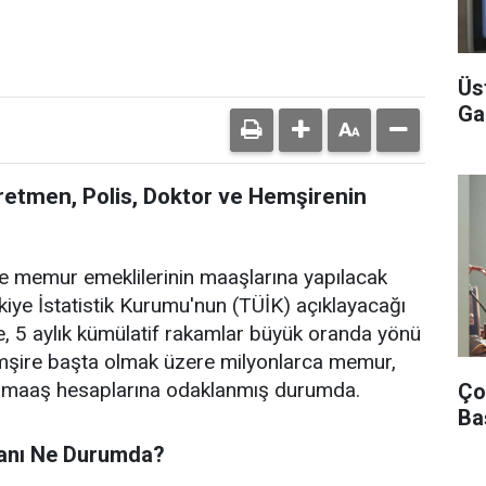
Üs
Ga
retmen, Polis, Doktor ve Hemşirenin
e memur emeklilerinin maaşlarına yapılacak
kiye İstatistik Kurumu'nun (TÜİK) açıklayacağı
e, 5 aylık kümülatif rakamlar büyük oranda yönü
hemşire başta olmak üzere milyonlarca memur,
i maaş hesaplarına odaklanmış durumda.
Ço
Ba
ranı Ne Durumda?